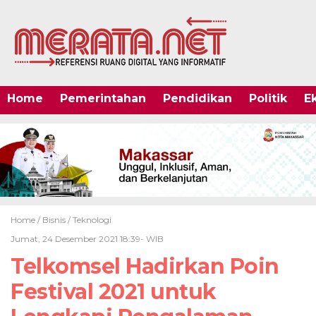
Home
Pemerintahan
Pendidikan
Politik
E
Home /
Bisnis
/
Teknologi
Jumat, 24 Desember 2021 18:39- WIB
Telkomsel Hadirkan Poin
Festival 2021 untuk