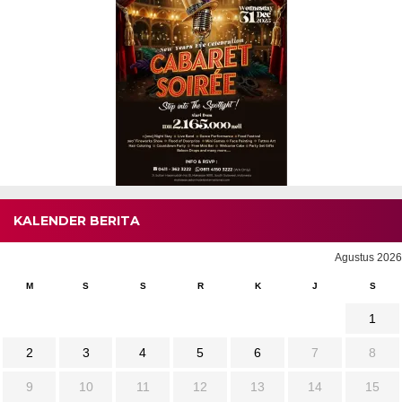
KALENDER BERITA
Agustus 2026
M
S
S
R
K
J
S
1
2
3
4
5
6
7
8
9
10
11
12
13
14
15