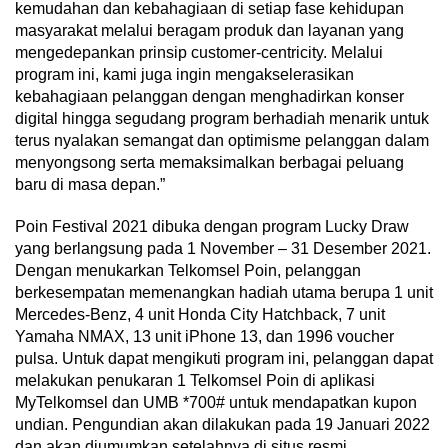
kemudahan dan kebahagiaan di setiap fase kehidupan
masyarakat melalui beragam produk dan layanan yang
mengedepankan prinsip customer-centricity. Melalui
program ini, kami juga ingin mengakselerasikan
kebahagiaan pelanggan dengan menghadirkan konser
digital hingga segudang program berhadiah menarik untuk
terus nyalakan semangat dan optimisme pelanggan dalam
menyongsong serta memaksimalkan berbagai peluang
baru di masa depan.”
Poin Festival 2021 dibuka dengan program Lucky Draw
yang berlangsung pada 1 November – 31 Desember 2021.
Dengan menukarkan Telkomsel Poin, pelanggan
berkesempatan memenangkan hadiah utama berupa 1 unit
Mercedes-Benz, 4 unit Honda City Hatchback, 7 unit
Yamaha NMAX, 13 unit iPhone 13, dan 1996 voucher
pulsa. Untuk dapat mengikuti program ini, pelanggan dapat
melakukan penukaran 1 Telkomsel Poin di aplikasi
MyTelkomsel dan UMB *700# untuk mendapatkan kupon
undian. Pengundian akan dilakukan pada 19 Januari 2022
dan akan diumumkan setelahnya di situs resmi