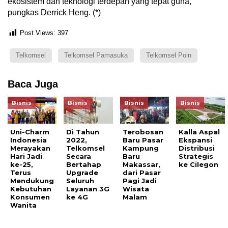
ekosistem dan teknologi terdepan yang tepat guna,”
pungkas Derrick Heng. (*)
Post Views:
397
Telkomsel
Telkomsel Pamasuka
Telkomsel Poin
Baca Juga
Bisnis
Bisnis
Bisnis
Bisnis
Uni-Charm
Di Tahun
Terobosan
Kalla Aspal
Indonesia
2022,
Baru Pasar
Ekspansi
Merayakan
Telkomsel
Kampung
Distribusi
Hari Jadi
Secara
Baru
Strategis
ke-25,
Bertahap
Makassar,
ke Cilegon
Terus
Upgrade
dari Pasar
Mendukung
Seluruh
Pagi Jadi
Kebutuhan
Layanan 3G
Wisata
Konsumen
ke 4G
Malam
Wanita