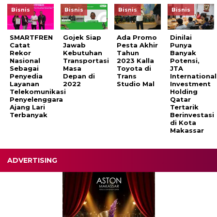
Bisnis
Bisnis
Bisnis
Bisnis
SMARTFREN
Gojek Siap
Ada Promo
Dinilai
Catat
Jawab
Pesta Akhir
Punya
Rekor
Kebutuhan
Tahun
Banyak
Nasional
Transportasi
2023 Kalla
Potensi,
Sebagai
Masa
Toyota di
JTA
Penyedia
Depan di
Trans
International
Layanan
2022
Studio Mal
Investment
Telekomunikasi
Holding
Penyelenggara
Qatar
Ajang Lari
Tertarik
Terbanyak
Berinvestasi
di Kota
Makassar
ADVERTISING