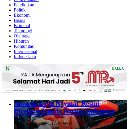
Pendidikan
Politik
Ekonomi
Bisnis
Kriminal
Teknologi
Olahraga
Hiburan
Komunitas
Internasional
Indonesiaku
Ananda Zayn Neymar Resmi
Direkrut Honda Racing Indonesia
Rabu, 5 Agu 2026 - 17:19 WIB