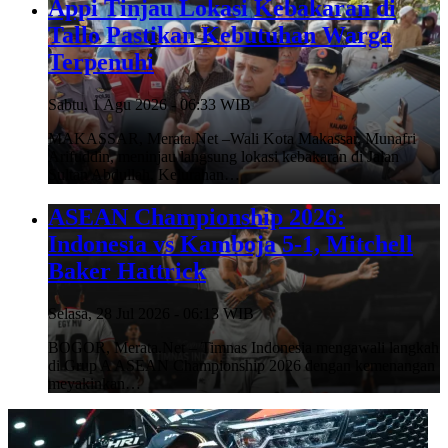
Appi Tinjau Lokasi Kebakaran di
Tallo Pastikan Kebutuhan Warga
Terpenuhi
Sabtu, 1 Agu 2026 - 06:33 WIB
MAKASSAR, Merata.Net –Wali Kota Makassar, Munafri
Arifuddin, meninjau langsung lokasi kebakaran di Jalan
Sultan Abdullah, Kelurahan…
ASEAN Championship 2026:
Indonesia vs Kamboja 5-1, Mitchell
Baker Hattrick
Selasa, 28 Jul 2026 - 06:13 WIB
BOGOR, Merata.Net – Timnas Indonesia mengawali langkah
di Grup A ASEAN Championship 2026 dengan kemenangan
meyakinkan…