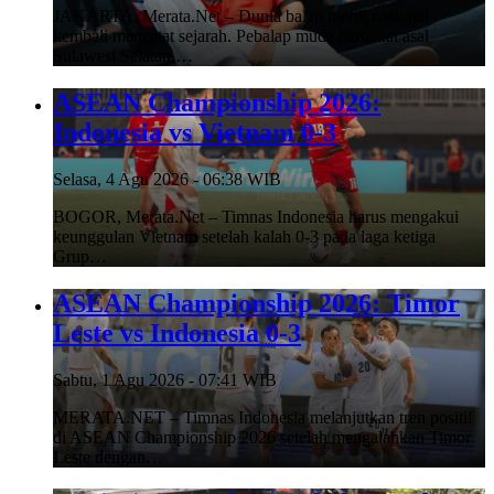
JAKARTA, Merata.Net – Dunia balap mobil nasional
kembali mencatat sejarah. Pebalap muda berbakat asal
Sulawesi Selatan,…
ASEAN Championship 2026:
Indonesia vs Vietnam 0-3
Selasa, 4 Agu 2026 - 06:38 WIB
BOGOR, Merata.Net – Timnas Indonesia harus mengakui
keunggulan Vietnam setelah kalah 0-3 pada laga ketiga
Grup…
ASEAN Championship 2026: Timor
Leste vs Indonesia 0-3
Sabtu, 1 Agu 2026 - 07:41 WIB
MERATA.NET – Timnas Indonesia melanjutkan tren positif
di ASEAN Championship 2026 setelah mengalahkan Timor
Leste dengan…