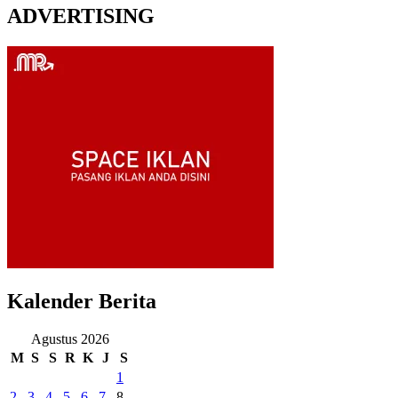
ADVERTISING
Kalender Berita
Agustus 2026
M
S
S
R
K
J
S
1
2
3
4
5
6
7
8