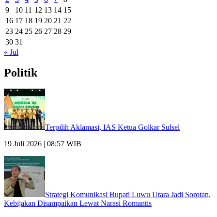
9
10
11
12
13
14
15
16
17
18
19
20
21
22
23
24
25
26
27
28
29
30
31
« Jul
Politik
Terpilih Aklamasi, IAS Ketua Golkar Sulsel
19 Juli 2026 | 08:57 WIB
Strategi Komunikasi Bupati Luwu Utara Jadi Sorotan,
Kebijakan Disampaikan Lewat Narasi Romantis