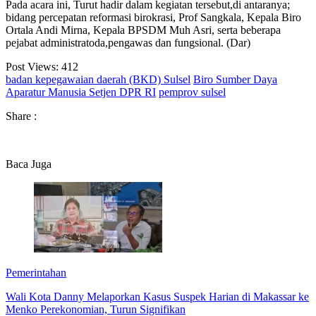
Pada acara ini, Turut hadir dalam kegiatan tersebut,di antaranya;
bidang percepatan reformasi birokrasi, Prof Sangkala, Kepala Biro
Ortala Andi Mirna, Kepala BPSDM Muh Asri, serta beberapa
pejabat administratoda,pengawas dan fungsional. (Dar)
Post Views:
412
badan kepegawaian daerah (BKD) Sulsel
Biro Sumber Daya
Aparatur Manusia Setjen DPR RI
pemprov sulsel
Share :
Baca Juga
Pemerintahan
Wali Kota Danny Melaporkan Kasus Suspek Harian di Makassar ke
Menko Perekonomian, Turun Signifikan