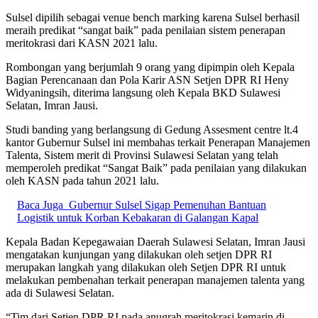
Sulsel dipilih sebagai venue bench marking karena Sulsel berhasil
meraih predikat “sangat baik” pada penilaian sistem penerapan
meritokrasi dari KASN 2021 lalu.
Rombongan yang berjumlah 9 orang yang dipimpin oleh Kepala
Bagian Perencanaan dan Pola Karir ASN Setjen DPR RI Heny
Widyaningsih, diterima langsung oleh Kepala BKD Sulawesi
Selatan, Imran Jausi.
Studi banding yang berlangsung di Gedung Assesment centre lt.4
kantor Gubernur Sulsel ini membahas terkait Penerapan Manajemen
Talenta, Sistem merit di Provinsi Sulawesi Selatan yang telah
memperoleh predikat “Sangat Baik” pada penilaian yang dilakukan
oleh KASN pada tahun 2021 lalu.
Baca Juga
Gubernur Sulsel Sigap Pemenuhan Bantuan
Logistik untuk Korban Kebakaran di Galangan Kapal
Kepala Badan Kepegawaian Daerah Sulawesi Selatan, Imran Jausi
mengatakan kunjungan yang dilakukan oleh setjen DPR RI
merupakan langkah yang dilakukan oleh Setjen DPR RI untuk
melakukan pembenahan terkait penerapan manajemen talenta yang
ada di Sulawesi Selatan.
“Tim dari Setjen DPR RI pada anugrah meritokrasi kemarin di