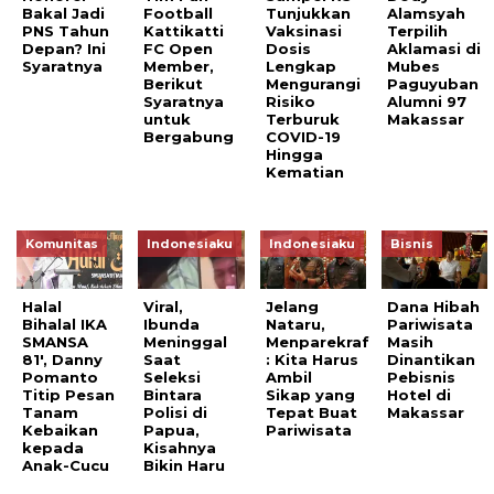
Bakal Jadi
Football
Tunjukkan
Alamsyah
PNS Tahun
Kattikatti
Vaksinasi
Terpilih
Depan? Ini
FC Open
Dosis
Aklamasi di
Syaratnya
Member,
Lengkap
Mubes
Berikut
Mengurangi
Paguyuban
Syaratnya
Risiko
Alumni 97
untuk
Terburuk
Makassar
Bergabung
COVID-19
Hingga
Kematian
Komunitas
Indonesiaku
Indonesiaku
Bisnis
Halal
Viral,
Jelang
Dana Hibah
Bihalal IKA
Ibunda
Nataru,
Pariwisata
SMANSA
Meninggal
Menparekraf
Masih
81′, Danny
Saat
: Kita Harus
Dinantikan
Pomanto
Seleksi
Ambil
Pebisnis
Titip Pesan
Bintara
Sikap yang
Hotel di
Tanam
Polisi di
Tepat Buat
Makassar
Kebaikan
Papua,
Pariwisata
kepada
Kisahnya
Anak-Cucu
Bikin Haru