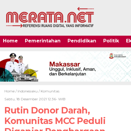
Home
Pemerintahan
Pendidikan
Politik
E
Home /
Indonesiaku
/
Komunitas
Sabtu, 18 Desember 2021 12:36- WIB
Rutin Donor Darah,
Komunitas MCC Peduli