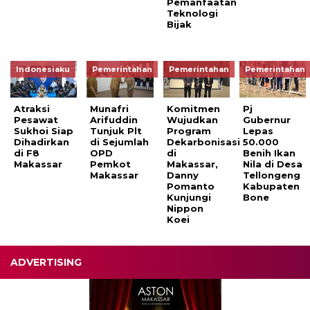
Pemanfaatan
Teknologi
Bijak
Indonesiaku
Pemerintahan
Pemerintahan
Pemerintahan
Atraksi
Munafri
Komitmen
Pj
Pesawat
Arifuddin
Wujudkan
Gubernur
Sukhoi Siap
Tunjuk Plt
Program
Lepas
Dihadirkan
di Sejumlah
Dekarbonisasi
50.000
di F8
OPD
di
Benih Ikan
Makassar
Pemkot
Makassar,
Nila di Desa
Makassar
Danny
Tellongeng
Pomanto
Kabupaten
Kunjungi
Bone
Nippon
Koei
ADVERTISING