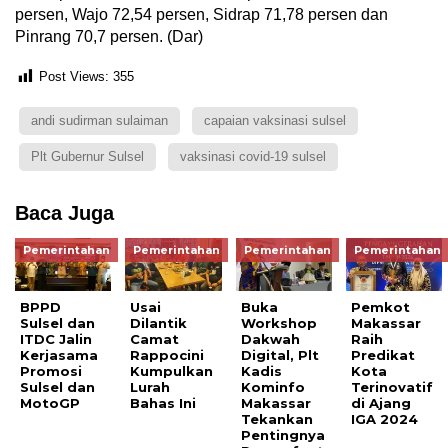
persen, Wajo 72,54 persen, Sidrap 71,78 persen dan
Pinrang 70,7 persen. (Dar)
Post Views:
355
andi sudirman sulaiman
capaian vaksinasi sulsel
Plt Gubernur Sulsel
vaksinasi covid-19 sulsel
Baca Juga
Pemerintahan
Pemerintahan
Pemerintahan
Pemerintahan
BPPD
Usai
Buka
Pemkot
Sulsel dan
Dilantik
Workshop
Makassar
ITDC Jalin
Camat
Dakwah
Raih
Kerjasama
Rappocini
Digital, Plt
Predikat
Promosi
Kumpulkan
Kadis
Kota
Sulsel dan
Lurah
Kominfo
Terinovatif
MotoGP
Bahas Ini
Makassar
di Ajang
Tekankan
IGA 2024
Pentingnya