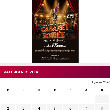
KALENDER BERITA
Agustus 2026
M
S
S
R
K
J
S
1
2
3
4
5
6
7
8