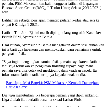
pemain, PSM Makassar kembali menggelar latihan di Lapangan
Bosowa Sport Center (BSC), Jl Teuku Umar, Selasa (20/12/2021)
sore.
Latihan ini sebagai persiapan menatap putaran kedua atau seri ke
empat BRI Liga 1 2021.
Latihan Tim Juku Eja ini masih dipimpin langsung oleh Karateker
Pelatih PSM, Syamsuddin Batola.
Usai latihan, Syamsuddin Batola mengatakan dalam sesi latihan kali
ini ia bagi dua lapangan dan memfokuskan para pemainnya untuk
penguatan fisik.
“Saya ingin mengangkat stamina fisik pemain saya karena latihan
tadi saya fokuskan ke penguatan finishing supaya bagaimana
pemain saya bisa cetak gol meskipun dalam keadaan capek. Itu
fokus utama latihan tadi,” ucapnya kepada awak media.
Baca Juga
Misi Bangkit PSM Makassar, Kembali Datangkan
Darije Kalezic
Dia juga menuturkan jika beberapa pemain yang dipinjamkan di
Liga 2 telah ikut berlatih bersama skuad Laskar Pinisi.