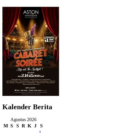
Kalender Berita
Agustus 2026
M
S
S
R
K
J
S
1