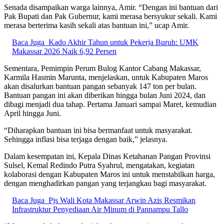
Senada disampaikan warga lainnya, Amir. “Dengan ini bantuan dari
Pak Bupati dan Pak Gubernur, kami merasa bersyukur sekali. Kami
merasa berterima kasih sekali atas bantuan ini,” ucap Amir.
Baca Juga
Kado Akhir Tahun untuk Pekerja Buruh: UMK
Makassar 2026 Naik 6,92 Persen
Sementara, Pemimpin Perum Bulog Kantor Cabang Makassar,
Karmila Hasmin Marunta, menjelaskan, untuk Kabupaten Maros
akan disalurkan bantuan pangan sebanyak 147 ton per bulan.
Bantuan pangan ini akan diberikan hingga bulan Juni 2024, dan
dibagi menjadi dua tahap. Pertama Januari sampai Maret, kemudian
April hingga Juni.
“Diharapkan bantuan ini bisa bermanfaat untuk masyarakat.
Sehingga inflasi bisa terjaga dengan baik,” jelasnya.
Dalam kesempatan ini, Kepala Dinas Ketahanan Pangan Provinsi
Sulsel, Kemal Redindo Putra Syahrul, mengatakan, kegiatan
kolaborasi dengan Kabupaten Maros ini untuk menstabilkan harga,
dengan menghadirkan pangan yang terjangkau bagi masyarakat.
Baca Juga
Pjs Wali Kota Makassar Arwin Azis Resmikan
Infrastruktur Penyediaan Air Minum di Pannampu Tallo