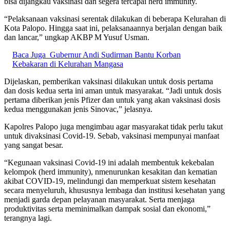
bisa dijangkau vaksinasi dan segera tercapai herd immunity.
“Pelaksanaan vaksinasi serentak dilakukan di beberapa Kelurahan di
Kota Palopo. Hingga saat ini, pelaksanaannya berjalan dengan baik
dan lancar,” ungkap AKBP M Yusuf Usman.
Baca Juga
Gubernur Andi Sudirman Bantu Korban
Kebakaran di Kelurahan Mangasa
Dijelaskan, pemberikan vaksinasi dilakukan untuk dosis pertama
dan dosis kedua serta ini aman untuk masyarakat. “Jadi untuk dosis
pertama diberikan jenis Pfizer dan untuk yang akan vaksinasi dosis
kedua menggunakan jenis Sinovac,” jelasnya.
Kapolres Palopo juga mengimbau agar masyarakat tidak perlu takut
untuk divaksinasi Covid-19. Sebab, vaksinasi mempunyai manfaat
yang sangat besar.
“Kegunaan vaksinasi Covid-19 ini adalah membentuk kekebalan
kelompok (herd immunity), nmenurunkan kesakitan dan kematian
akibat COVID-19, melindungi dan memperkuat sistem kesehatan
secara menyeluruh, khususnya lembaga dan institusi kesehatan yang
menjadi garda depan pelayanan masyarakat. Serta menjaga
produktivitas serta meminimalkan dampak sosial dan ekonomi,”
terangnya lagi.