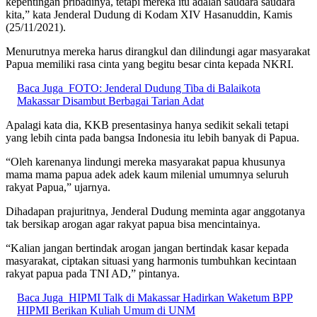
kepentingan pribadinya, tetapi mereka itu adalah saudara saudara
kita,” kata Jenderal Dudung di Kodam XIV Hasanuddin, Kamis
(25/11/2021).
Menurutnya mereka harus dirangkul dan dilindungi agar masyarakat
Papua memiliki rasa cinta yang begitu besar cinta kepada NKRI.
Baca Juga
FOTO: Jenderal Dudung Tiba di Balaikota
Makassar Disambut Berbagai Tarian Adat
Apalagi kata dia, KKB presentasinya hanya sedikit sekali tetapi
yang lebih cinta pada bangsa Indonesia itu lebih banyak di Papua.
“Oleh karenanya lindungi mereka masyarakat papua khusunya
mama mama papua adek adek kaum milenial umumnya seluruh
rakyat Papua,” ujarnya.
Dihadapan prajuritnya, Jenderal Dudung meminta agar anggotanya
tak bersikap arogan agar rakyat papua bisa mencintainya.
“Kalian jangan bertindak arogan jangan bertindak kasar kepada
masyarakat, ciptakan situasi yang harmonis tumbuhkan kecintaan
rakyat papua pada TNI AD,” pintanya.
Baca Juga
HIPMI Talk di Makassar Hadirkan Waketum BPP
HIPMI Berikan Kuliah Umum di UNM