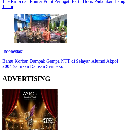
The Rinra dan Phinisi Point Peringati Earth Hour, Padamkan Lampu
1 Jam
Indonesiaku
Bantu Korban Dampak Gempa NTT di Selayar, Alumni Akpol
2004 Salurkan Ratusan Sembako
ADVERTISING