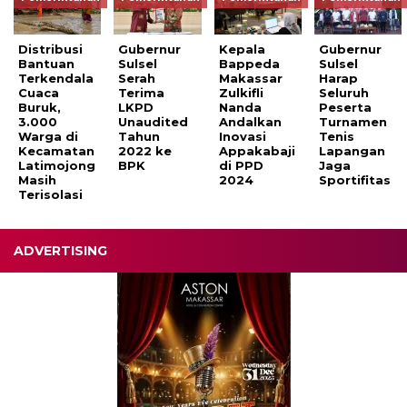
Distribusi
Gubernur
Kepala
Gubernur
Bantuan
Sulsel
Bappeda
Sulsel
Terkendala
Serah
Makassar
Harap
Cuaca
Terima
Zulkifli
Seluruh
Buruk,
LKPD
Nanda
Peserta
3.000
Unaudited
Andalkan
Turnamen
Warga di
Tahun
Inovasi
Tenis
Kecamatan
2022 ke
Appakabaji
Lapangan
Latimojong
BPK
di PPD
Jaga
Masih
2024
Sportifitas
Terisolasi
ADVERTISING