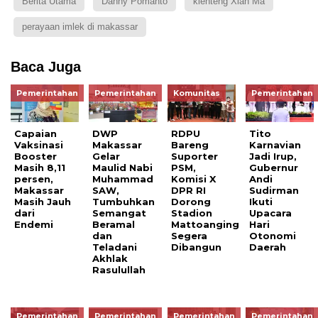
Berita Utama
Danny Pomanto
klenteng Xian Ma
perayaan imlek di makassar
Baca Juga
Pemerintahan
Pemerintahan
Komunitas
Pemerintahan
Capaian
DWP
RDPU
Tito
Vaksinasi
Makassar
Bareng
Karnavian
Booster
Gelar
Suporter
Jadi Irup,
Masih 8,11
Maulid Nabi
PSM,
Gubernur
persen,
Muhammad
Komisi X
Andi
Makassar
SAW,
DPR RI
Sudirman
Masih Jauh
Tumbuhkan
Dorong
Ikuti
dari
Semangat
Stadion
Upacara
Endemi
Beramal
Mattoanging
Hari
dan
Segera
Otonomi
Teladani
Dibangun
Daerah
Akhlak
Rasulullah
Pemerintahan
Pemerintahan
Pemerintahan
Pemerintahan