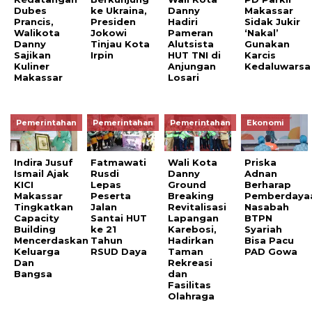
Dubes
ke Ukraina,
Danny
Makassar
Prancis,
Presiden
Hadiri
Sidak Jukir
Walikota
Jokowi
Pameran
‘Nakal’
Danny
Tinjau Kota
Alutsista
Gunakan
Sajikan
Irpin
HUT TNI di
Karcis
Kuliner
Anjungan
Kedaluwarsa
Makassar
Losari
Pemerintahan
Pemerintahan
Pemerintahan
Ekonomi
Indira Jusuf
Fatmawati
Wali Kota
Priska
Ismail Ajak
Rusdi
Danny
Adnan
KICI
Lepas
Ground
Berharap
Makassar
Peserta
Breaking
Pemberdaya
Tingkatkan
Jalan
Revitalisasi
Nasabah
Capacity
Santai HUT
Lapangan
BTPN
Building
ke 21
Karebosi,
Syariah
Mencerdaskan
Tahun
Hadirkan
Bisa Pacu
Keluarga
RSUD Daya
Taman
PAD Gowa
Dan
Rekreasi
Bangsa
dan
Fasilitas
Olahraga