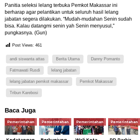
Panitia seleksi lelang terbuka Pemkot Makassar ini
berharap agar pelantikan untuk seluruh hasil lelang
jabatan segera dilakukan. “Mudah-mudahan Senin sudah
bisa. Kalau datangmi senin yah Senin menyusul,”
pungkasnya. (Gun)
Post Views:
461
andi siswanta attas
Berita Utama
Danny Pomanto
Fatmawati Rusdi
lelang jabatan
lelang jabatan pemkot makassar
Pemkot Makassar
Tribun Karebosi
Baca Juga
Pemerintahan
Pemerintahan
Pemerintahan
Pemerintahan
Kedatangan
Berkunjung
Wali Kota
PD Parkir