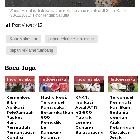
Warga Melintas di dekat papan reklame yang roboh di Jl Sunu, Kamis
(23/12/2021). Foto/Hendrik Saputra
Post Views:
415
Kota Makassar
papan reklame makassar
papan reklame tumbang
Baca Juga
Indonesiaku
Indonesiaku
Indonesiaku
Indonesiaku
Kemenkes
Mudik Hepi,
KNKT:
Telkomsel
Bikin
Telkomsel
Indikasi
Peringati
Aplikasi
Pamasuka
Awal ATR
Hari Bumi
TeleJamaah
Berangkatkan
42-500
Sedunia
Puskes
600
Tabrak
dengan
Haji,
Pemudik
Lereng
Ajak
Permudah
ke
Gunung
Pelanggan
Pemantauan
Kampung
Bulusaraung
Ciptakan
Kondisi
Halaman
Jejak