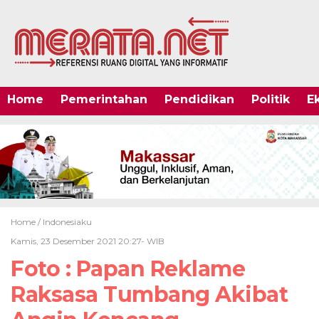
Home
Pemerintahan
Pendidikan
Politik
E
Home /
Indonesiaku
Kamis, 23 Desember 2021 20:27- WIB
Foto : Papan Reklame
Raksasa Tumbang Akibat