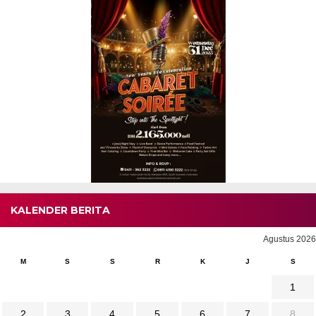
KALENDER BERITA
Agustus 2026
M
S
S
R
K
J
S
1
2
3
4
5
6
7
8