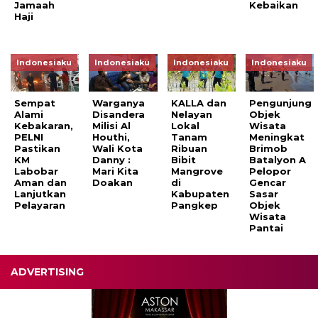
Jamaah
Kebaikan
Haji
Indonesiaku
Indonesiaku
Indonesiaku
Indonesiaku
Sempat
Warganya
KALLA dan
Pengunjung
Alami
Disandera
Nelayan
Objek
Kebakaran,
Milisi Al
Lokal
Wisata
PELNI
Houthi,
Tanam
Meningkat
Pastikan
Wali Kota
Ribuan
Brimob
KM
Danny :
Bibit
Batalyon A
Labobar
Mari Kita
Mangrove
Pelopor
Aman dan
Doakan
di
Gencar
Lanjutkan
Kabupaten
Sasar
Pelayaran
Pangkep
Objek
Wisata
Pantai
ADVERTISING