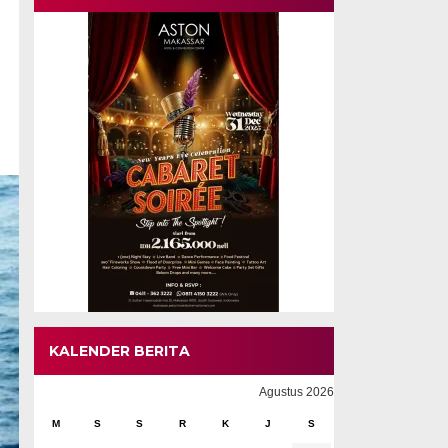
KALENDER BERITA
Agustus 2026
M
S
S
R
K
J
S