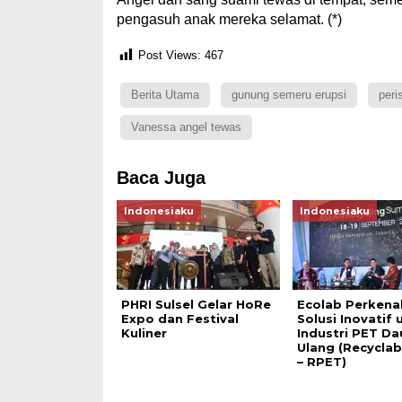
pengasuh anak mereka selamat. (*)
Post Views:
467
Berita Utama
gunung semeru erupsi
peri
Vanessa angel tewas
Baca Juga
Indonesiaku
Indonesiaku
PHRI Sulsel Gelar HoRe
Ecolab Perkena
Expo dan Festival
Solusi Inovatif 
Kuliner
Industri PET Da
Ulang (Recyclab
– RPET)