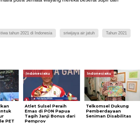
stiwa tahun 2021 di Indonesia
sriwijaya air jatuh
Tahun 2021
Indonesiaku
Indonesiaku
lkan
Atlet Sulsel Peraih
Telkomsel Dukung
untuk
Emas di PON Papua
Pemberdayaan
ur
Tagih Janji Bonus dari
Seniman Disabilitas
le PET
Pemprov