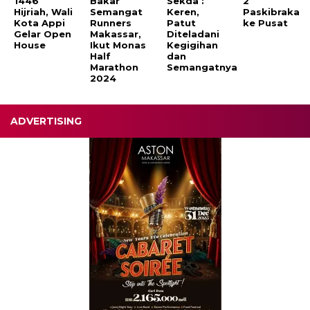
1446
Bakar
Sekda :
2
Hijriah, Wali
Semangat
Keren,
Paskibraka
Kota Appi
Runners
Patut
ke Pusat
Gelar Open
Makassar,
Diteladani
House
Ikut Monas
Kegigihan
Half
dan
Marathon
Semangatnya
2024
ADVERTISING