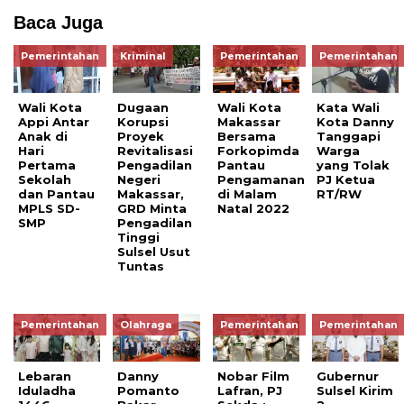
Baca Juga
Pemerintahan
Kriminal
Pemerintahan
Pemerintahan
Wali Kota
Dugaan
Wali Kota
Kata Wali
Appi Antar
Korupsi
Makassar
Kota Danny
Anak di
Proyek
Bersama
Tanggapi
Hari
Revitalisasi
Forkopimda
Warga
Pertama
Pengadilan
Pantau
yang Tolak
Sekolah
Negeri
Pengamanan
PJ Ketua
dan Pantau
Makassar,
di Malam
RT/RW
MPLS SD-
GRD Minta
Natal 2022
SMP
Pengadilan
Tinggi
Sulsel Usut
Tuntas
Pemerintahan
Olahraga
Pemerintahan
Pemerintahan
Lebaran
Danny
Nobar Film
Gubernur
Iduladha
Pomanto
Lafran, PJ
Sulsel Kirim