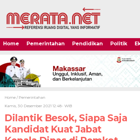
Home
Pemerintahan
Pendidikan
Politik
E
Home /
Pemerintahan
Kamis, 30 Desember 2021 12:48- WIB
Dilantik Besok, Siapa Saja
Kandidat Kuat Jabat