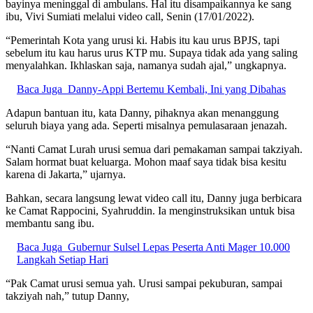
bayinya meninggal di ambulans. Hal itu disampaikannya ke sang
ibu, Vivi Sumiati melalui video call, Senin (17/01/2022).
“Pemerintah Kota yang urusi ki. Habis itu kau urus BPJS, tapi
sebelum itu kau harus urus KTP mu. Supaya tidak ada yang saling
menyalahkan. Ikhlaskan saja, namanya sudah ajal,” ungkapnya.
Baca Juga
Danny-Appi Bertemu Kembali, Ini yang Dibahas
Adapun bantuan itu, kata Danny, pihaknya akan menanggung
seluruh biaya yang ada. Seperti misalnya pemulasaraan jenazah.
“Nanti Camat Lurah urusi semua dari pemakaman sampai takziyah.
Salam hormat buat keluarga. Mohon maaf saya tidak bisa kesitu
karena di Jakarta,” ujarnya.
Bahkan, secara langsung lewat video call itu, Danny juga berbicara
ke Camat Rappocini, Syahruddin. Ia menginstruksikan untuk bisa
membantu sang ibu.
Baca Juga
Gubernur Sulsel Lepas Peserta Anti Mager 10.000
Langkah Setiap Hari
“Pak Camat urusi semua yah. Urusi sampai pekuburan, sampai
takziyah nah,” tutup Danny,