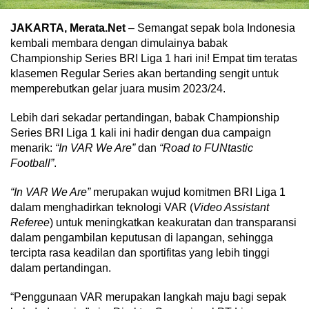
JAKARTA, Merata.Net
– Semangat sepak bola Indonesia
kembali membara dengan dimulainya babak
Championship Series BRI Liga 1 hari ini! Empat tim teratas
klasemen Regular Series akan bertanding sengit untuk
memperebutkan gelar juara musim 2023/24.
Lebih dari sekadar pertandingan, babak Championship
Series BRI Liga 1 kali ini hadir dengan dua campaign
menarik:
“In VAR We Are”
dan
“Road to FUNtastic
Football”
.
“In VAR We Are”
merupakan wujud komitmen BRI Liga 1
dalam menghadirkan teknologi VAR (
Video Assistant
Referee
) untuk meningkatkan keakuratan dan transparansi
dalam pengambilan keputusan di lapangan, sehingga
tercipta rasa keadilan dan sportifitas yang lebih tinggi
dalam pertandingan.
“Penggunaan VAR merupakan langkah maju bagi sepak