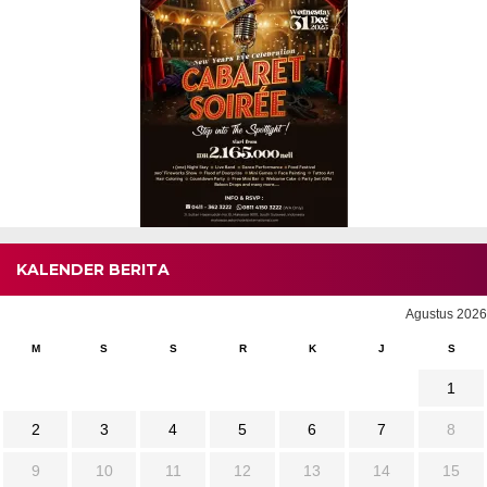
KALENDER BERITA
Agustus 2026
M
S
S
R
K
J
S
1
2
3
4
5
6
7
8
9
10
11
12
13
14
15