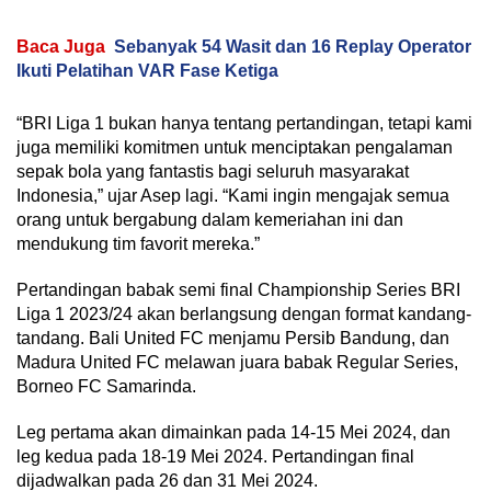
Baca Juga
Sebanyak 54 Wasit dan 16 Replay Operator
Ikuti Pelatihan VAR Fase Ketiga
“BRI Liga 1 bukan hanya tentang pertandingan, tetapi kami
juga memiliki komitmen untuk menciptakan pengalaman
sepak bola yang fantastis bagi seluruh masyarakat
Indonesia,” ujar Asep lagi. “Kami ingin mengajak semua
orang untuk bergabung dalam kemeriahan ini dan
mendukung tim favorit mereka.”
Pertandingan babak semi final Championship Series BRI
Liga 1 2023/24 akan berlangsung dengan format kandang-
tandang. Bali United FC menjamu Persib Bandung, dan
Madura United FC melawan juara babak Regular Series,
Borneo FC Samarinda.
Leg pertama akan dimainkan pada 14-15 Mei 2024, dan
leg kedua pada 18-19 Mei 2024. Pertandingan final
dijadwalkan pada 26 dan 31 Mei 2024.