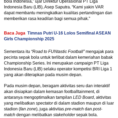
bola Indonesia,” ujar Direktur Operasional PT Liga
Indonesia Baru (LIB), Asep Saputra. “Kami yakin VAR
dapat membantu meningkatkan kualitas pertandingan dan
memberikan rasa keadilan bagi semua pihak.”
Baca Juga
Timnas Putri U-16 Lolos Semifinal ASEAN
Girls Championship 2025
Sementara itu
“Road to FUNtastic Football”
mengajak para
pecinta sepak bola untuk terlibat dalam kemeriahan babak
Championship Series. Ini merupakan
campaign
PT Liga
Indonesia Baru (LIB) selaku operator kompetisi BRI Liga 1
yang akan diterapkan pada musim depan.
Pada musim depan, beragam aktivitas seru dan interaktif
akan disiapkan dalam kemasan footballtainment, di
antaranya mengoptimalkan tampilan
LED Board
, aktivitas
yang melibatkan
spectator
di dalam stadion maupun di luar
stadion (
fan zone
), juga aktivitas
pre-match
dan
post-
match
dengan melibatkan
stakeholder
sepak bola.