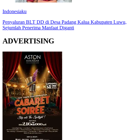
Indonesiaku
Penyaluran BLT DD di Desa Padang Kalua Kabupaten Luwu,
Sejumlah Penerima Manfaat Diganti
ADVERTISING