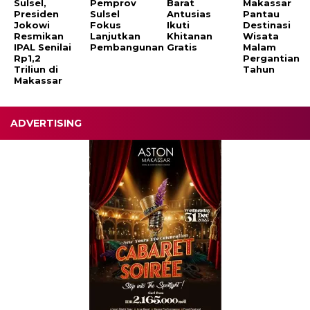
Sulsel,
Pemprov
Barat
Makassar
Presiden
Sulsel
Antusias
Pantau
Jokowi
Fokus
Ikuti
Destinasi
Resmikan
Lanjutkan
Khitanan
Wisata
IPAL Senilai
Pembangunan
Gratis
Malam
Rp1,2
Pergantian
Triliun di
Tahun
Makassar
ADVERTISING