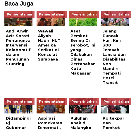
Baca Juga
Pemerintahan
Pemerintahan
Pemerintahan
Pemerintahan
Andi Arwin
Wawali
Aset
Jelang
Azis Soroti
Aliyah
Pemkot
Puncak
Pentingnya
Hadiri HUT
Sering Di
Haji, Kini
Intervensi
Amerika
serobot, Ini
300
Kolaboratif
Serikat di
yang
Jemaah
dalam
Konsulat
Dilakukan
Lansia dan
Penurunan
Surabaya
Dinas
Disabilitas
Stunting
Pertanahan
Non
Kota
Mandiri
Makassar
Tempati
Hotel
Transit
Pemerintahan
Pemerintahan
Pemerintahan
Pemerintahan
Didampingi
Aspirasi
Puluhan
Poltekpar
Pj
Pemekaran
Anak di
dan
Gubernur
Dihormati,
Malangke
Pemkot