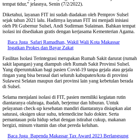
tempat tidur,” jelasnya, Senin (7/2/2022).
Diketahui, layanan FIT ini sudah diadakan oleh Pemprov Sulsel
sejak tahun 2021 lalu. Hadirnya layanan FIT ini menjadi inisiasi
oleh Plt Gubernur Sulsel, Andi Sudirman Sulaiman. Bahkan tempat
isolasi ini disediakan gratis dengan kerjasama Kementerian Agama.
Baca Juga
Safari Ramadhan, Wakil Wali Kota Makassar
Ingatkan Prokes dan Bayar Zakat
Fasilitas Isolasi Terintegrasi merupakan Rumah Sakit darurat (rumah
sakit lapangan) yang diampuh oleh Rumah Sakit Provinsi Sulsel.
Yang diperuntukkan bagi pasien Covid-19 tanpa gejala atau gejala
ringan yang bisa berasal dari seluruh kabupaten/kota di provinsi
Sulawesi Selatan maupun dari provinsi lain yang kebetulan berada
di Sulsel.
Selama menjalani isolasi di FIT, pasien memiliki kegiatan rutin
diantaranya olahraga, ibadah, berjemur dan hiburan. Untuk
pelayanan check-up kesehatan mandiri diantaranya disiapkan alat
saturasi, oksigen ukur suhu, telemedicine halo dokter. Serta
pemantauan pola hidup sehat dengan istirahat cukup, makanan
bergizi, minum vitamin dan obat pereda keluhan.
Baca Juga
Bapenda Makassar Tax Award 2023 Berlangsung