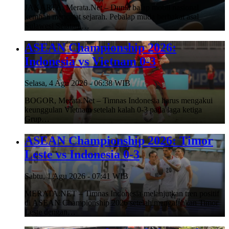
JAKARTA, Merata.Net – Dunia balap mobil nasional
kembali mencatat sejarah. Pebalap muda berbakat asal
Sulawesi Selatan,…
ASEAN Championship 2026:
Indonesia vs Vietnam 0-3
Selasa, 4 Agu 2026 - 06:38 WIB
BOGOR, Merata.Net – Timnas Indonesia harus mengakui
keunggulan Vietnam setelah kalah 0-3 pada laga ketiga
Grup…
ASEAN Championship 2026: Timor
Leste vs Indonesia 0-3
Sabtu, 1 Agu 2026 - 07:41 WIB
MERATA.NET – Timnas Indonesia melanjutkan tren positif
di ASEAN Championship 2026 setelah mengalahkan Timor
Leste dengan…