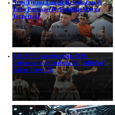
Appi Tinjau Lokasi Kebakaran di
Tallo Pastikan Kebutuhan Warga
Terpenuhi
Sabtu, 1 Agu 2026 - 06:33 WIB
MAKASSAR, Merata.Net –Wali Kota Makassar, Munafri
Arifuddin, meninjau langsung lokasi kebakaran di Jalan
Sultan Abdullah, Kelurahan…
ASEAN Championship 2026:
Indonesia vs Kamboja 5-1, Mitchell
Baker Hattrick
Selasa, 28 Jul 2026 - 06:13 WIB
BOGOR, Merata.Net – Timnas Indonesia mengawali langkah
di Grup A ASEAN Championship 2026 dengan kemenangan
meyakinkan…