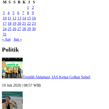
M
S
S
R
K
J
S
1
2
3
4
5
6
7
8
9
10
11
12
13
14
15
16
17
18
19
20
21
22
23
24
25
26
27
28
29
30
31
« Apr
Jun »
Politik
Terpilih Aklamasi, IAS Ketua Golkar Sulsel
19 Juli 2026 | 08:57 WIB