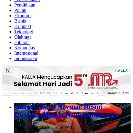
Pendidikan
Politik
Ekonomi
Bisnis
Kriminal
Teknologi
Olahraga
Hiburan
Komunitas
Internasional
Indonesiaku
Ananda Zayn Neymar Resmi
Direkrut Honda Racing Indonesia
Rabu, 5 Agu 2026 - 17:19 WIB