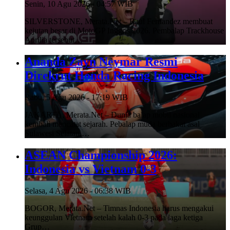
Senin, 10 Agu 2026 - 04:57 WIB
SILVERSTONE, Merata.Net – Raul Fernandez membuat
kejutan besar di MotoGP Inggris 2026. Pembalap Trackhouse
Aprilia tersebut…
Ananda Zayn Neymar Resmi
Direkrut Honda Racing Indonesia
Rabu, 5 Agu 2026 - 17:19 WIB
JAKARTA, Merata.Net – Dunia balap mobil nasional
kembali mencatat sejarah. Pebalap muda berbakat asal
Sulawesi Selatan,…
ASEAN Championship 2026:
Indonesia vs Vietnam 0-3
Selasa, 4 Agu 2026 - 06:38 WIB
BOGOR, Merata.Net – Timnas Indonesia harus mengakui
keunggulan Vietnam setelah kalah 0-3 pada laga ketiga
Grup…