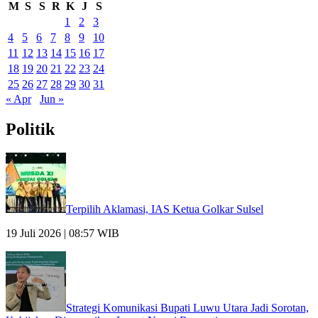
M
S
S
R
K
J
S
1
2
3
4
5
6
7
8
9
10
11
12
13
14
15
16
17
18
19
20
21
22
23
24
25
26
27
28
29
30
31
« Apr
Jun »
Politik
Terpilih Aklamasi, IAS Ketua Golkar Sulsel
19 Juli 2026 | 08:57 WIB
Strategi Komunikasi Bupati Luwu Utara Jadi Sorotan,