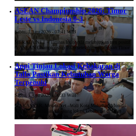
ASEAN Championship 2026: Timor
Leste vs Indonesia 0-3
Sabtu, 1 Agu 2026 - 07:41 WIB
MERATA.NET – Timnas Indonesia melanjutkan tren positif
di ASEAN Championship 2026 setelah mengalahkan Timor
Leste dengan…
Appi Tinjau Lokasi Kebakaran di
Tallo Pastikan Kebutuhan Warga
Terpenuhi
Sabtu, 1 Agu 2026 - 06:33 WIB
MAKASSAR, Merata.Net –Wali Kota Makassar, Munafri
Arifuddin, meninjau langsung lokasi kebakaran di Jalan
Sultan Abdullah, Kelurahan…