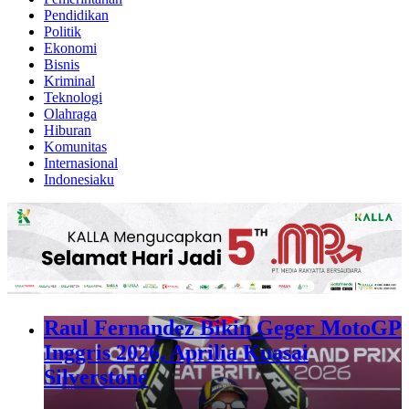
Pendidikan
Politik
Ekonomi
Bisnis
Kriminal
Teknologi
Olahraga
Hiburan
Komunitas
Internasional
Indonesiaku
Raul Fernandez Bikin Geger MotoGP
Inggris 2026, Aprilia Kuasai
Silverstone