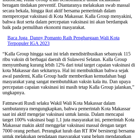
beragam tindakan preventif. Diantaranya melakukan swab massal
secara bekala, hingga ikut aktif bersama pemerintah dalam
mempercepat vaksinasi di Kota Makassar. Kalla Group menyakini,
bahwa ikut serta dalam percepatan vaksinasi ini akan berdampak
baik pada pemulihan ekonomi masyarakat.
Baca Juga
Danny Pomanto Raih Penghargaan Wali Kota
Terpopuler IGA 2023
“Kalla Group hingga saat ini telah mendistribusikan sebanyak 115
ribu vaksin di berbagai daerah di Sulawesi Selatan. Kalla Group
menyumbang kurang lebih 12% dari total target capaian vaksinasi di
kota Makassar dan sekitarnya. Hal ini membuktikan bahwa sejak
awal pandemi, Kalla Group hadir memberikan kemudahan bagi
masyarakat yang sangat membutuhkan vaksin kala itu. Dan upaya
percepatan capaian vaksinasi ini masih tetap Kalla Group jalankan,”
ungkapnya.
Fatmawati Rusdi selaku Wakil Wali Kota Makassar dalam
sambutannya mengungkapkan, bahwa pemerintah Kota Makassar
saat ini aktif mengejar vaksinasi untuk lansia. Dalam mencapai
target 100% vaksinasi bagi 1,1 juta masyarakat ini, pemerintah Kota
Makassar makin aktif menggelar vaksinasi massal dengan target
7000 orang perhari. Perangkat lurah dan RT RW bersinergi bersama
untuk melakukan pendataan masyarakat yang belum mendapatkan