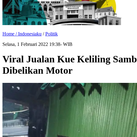
Home /
Indonesiaku
/
Politik
Selasa, 1 Februari 2022 19:38- WIB
Viral Jualan Kue Keliling Samb
Dibelikan Motor