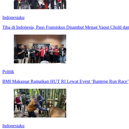
Indonesiaku
Tiba di Indonesia, Paus Fransiskus Disambut Menag Yaqut Cholil da
Politik
BMI Makassar Ramaikan HUT RI Lewat Event ‘Banteng Run Race’,
Indonesiaku