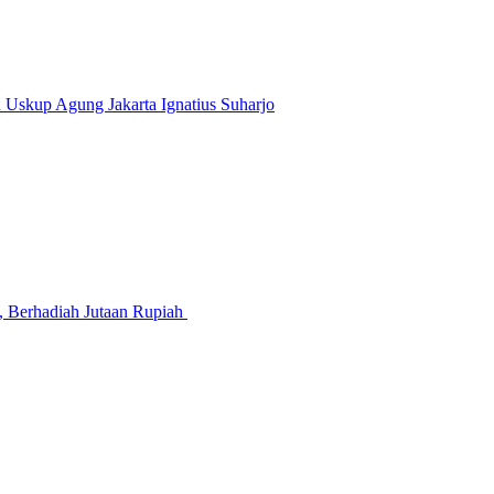
n Uskup Agung Jakarta Ignatius Suharjo
 Berhadiah Jutaan Rupiah