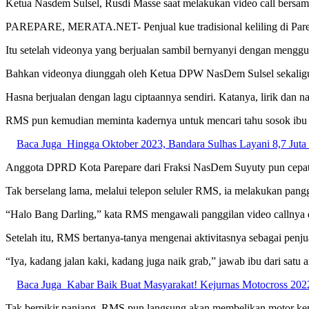
Ketua Nasdem Sulsel, Rusdi Masse saat melakukan video call bersama
PAREPARE, MERATA.NET- Penjual kue tradisional keliling di Parep
Itu setelah videonya yang berjualan sambil bernyanyi dengan menggun
Bahkan videonya diunggah oleh Ketua DPW NasDem Sulsel sekalig
Hasna berjualan dengan lagu ciptaannya sendiri. Katanya, lirik dan nad
RMS pun kemudian meminta kadernya untuk mencari tahu sosok ibu pe
Baca Juga
Hingga Oktober 2023, Bandara Sulhas Layani 8,7 Jut
Anggota DPRD Kota Parepare dari Fraksi NasDem Suyuty pun cepat m
Tak berselang lama, melalui telepon seluler RMS, ia melakukan panggi
“Halo Bang Darling,” kata RMS mengawali panggilan video callnya de
Setelah itu, RMS bertanya-tanya mengenai aktivitasnya sebagai penjua
“Iya, kadang jalan kaki, kadang juga naik grab,” jawab ibu dari satu a
Baca Juga
Kabar Baik Buat Masyarakat! Kejurnas Motocross 202
Tak berpikir panjang, RMS pun langsung akan membelikan motor kepad