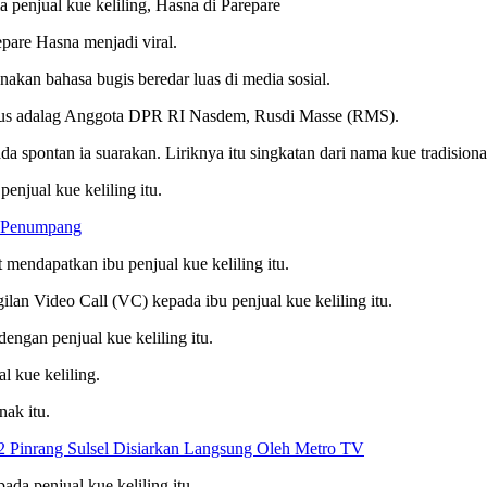
 penjual kue keliling, Hasna di Parepare
are Hasna menjadi viral.
akan bahasa bugis beredar luas di media sosial.
us adalag Anggota DPR RI Nasdem, Rusdi Masse (RMS).
a spontan ia suarakan. Liriknya itu singkatan dari nama kue tradisional
njual kue keliling itu.
a Penumpang
endapatkan ibu penjual kue keliling itu.
lan Video Call (VC) kepada ibu penjual kue keliling itu.
ngan penjual kue keliling itu.
l kue keliling.
nak itu.
2 Pinrang Sulsel Disiarkan Langsung Oleh Metro TV
a penjual kue keliling itu.