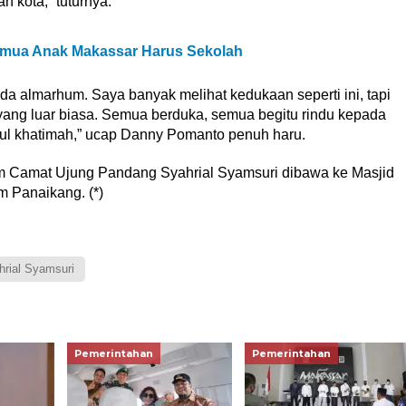
 kota,” tuturnya.
emua Anak Makassar Harus Sekolah
pada almarhum. Saya banyak melihat kedukaan seperti ini, tapi
yang luar biasa. Semua berduka, semua begitu rindu kepada
snul khatimah,” ucap Danny Pomanto penuh haru.
 Camat Ujung Pandang Syahrial Syamsuri dibawa ke Masjid
 Panaikang. (*)
hrial Syamsuri
Pemerintahan
Pemerintahan