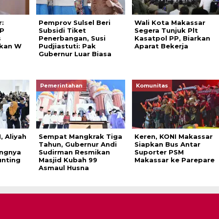
:
Pemprov Sulsel Beri
Wali Kota Makassar
P
Subsidi Tiket
Segera Tunjuk Plt
s
Penerbangan, Susi
Kasatpol PP, Biarkan
akan W
Pudjiastuti: Pak
Aparat Bekerja
Gubernur Luar Biasa
Pemerintahan
Komunitas
 Aliyah
Sempat Mangkrak Tiga
Keren, KONI Makassar
Tahun, Gubernur Andi
Siapkan Bus Antar
ingnya
Sudirman Resmikan
Suporter PSM
nting
Masjid Kubah 99
Makassar ke Parepare
Asmaul Husna