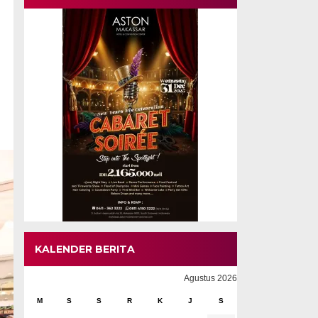
KALENDER BERITA
Agustus 2026
M
S
S
R
K
J
S