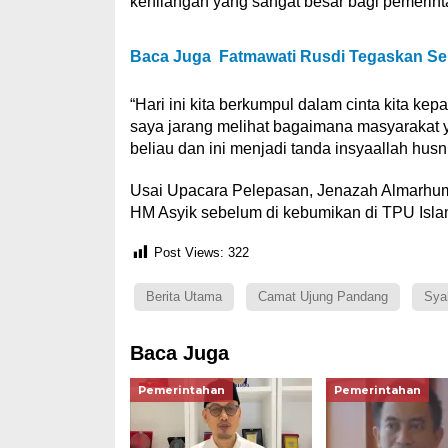
kehilangan yang sangat besar bagi pemerintah
Baca Juga
Fatmawati Rusdi Tegaskan S
“Hari ini kita berkumpul dalam cinta kita ke
saya jarang melihat bagaimana masyarakat 
beliau dan ini menjadi tanda insyaallah hu
Usai Upacara Pelepasan, Jenazah Almarhum
HM Asyik sebelum di kebumikan di TPU Islam
Post Views:
322
Berita Utama
Camat Ujung Pandang
Sya
Baca Juga
Pemerintahan
Pemerintahan