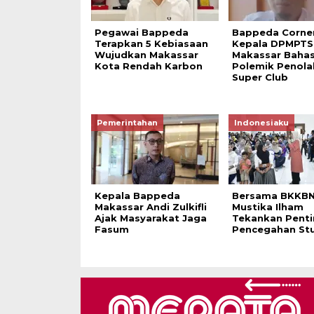
Pegawai Bappeda
Bappeda Corner
Terapkan 5 Kebiasaan
Kepala DPMPTS
Wujudkan Makassar
Makassar Baha
Kota Rendah Karbon
Polemik Penol
Super Club
Pemerintahan
Indonesiaku
Kepala Bappeda
Bersama BKKBN,
Makassar Andi Zulkifli
Mustika Ilham
Ajak Masyarakat Jaga
Tekankan Pent
Fasum
Pencegahan Stu