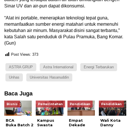
Sinar UV dan air-pun dapat dikonsumsi.
“Alat ini portable, menerapkan teknologi tepat guna,
memanfaatkan sumber energi matahari untuk memenuhi
kebutuhan air minum. Masyarakat disini sangat terbantu,”
kata Salah satu penduduk di Pulau Pramuka, Bang Komar.
(Gun)
Post Views:
373
ASTRA GRUP
Astra International
Energi Terbarukan
Unhas
Universitas Hasanuddin
Baca Juga
Bisnis
Pemerintahan
Pendidikan
Pendidikan
BCA
Kampus
Empat
Wali Kota
Buka Batch 2
Swasta
Dekade
Danny