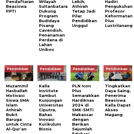
Pendaftaran
Wilayah
Lebih,
Hadiri
Beasiswa
Sultanbatara
Athirah
Pengukuhan
PPTI
Dukung
Tetap Jadi
Profesor
Program
Pilar
Kehormatan
Budidaya
Pendidikan
Pius
Pisang
Unggul
Lustrilanang
Cavendish,
Penanaman
Perdana di
Lahan
Unibos
Pendidikan
Pendidikan
Pendidikan
Pendidikan
Muzammil
Kalla
PLN Icon
Tingkatkan
Hasballah
Institute
Plus
Daya Saing,
Motivasi
Sambut
Semarakkan
Penerima
Siswa SMA
Kunjungan
Hardiknas
Beasiswa
Islam
Universitas
2024 di
Kalla Dapat
Athirah
Ciputra,
SMK-SMTI
Akses
Bukit
Bahas
Makassar
Magang
Baruga
Inovasi
dengan
untuk Cinta
Kurikulum
Berikan
Al-Qur’an
Bisnis
Sejumlah
Edukasi