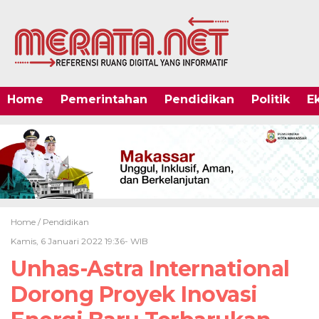
Home
Pemerintahan
Pendidikan
Politik
E
Home /
Pendidikan
Kamis, 6 Januari 2022 19:36- WIB
Unhas-Astra International
Dorong Proyek Inovasi