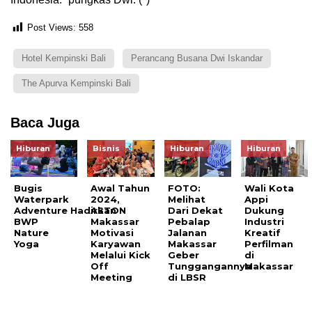
Post Views:
558
Hotel Kempinski Bali
Perancang Busana Dwi Iskandar
The Apurva Kempinski Bali
Baca Juga
Hiburan
Bisnis
Hiburan
Hiburan
Bugis
Awal Tahun
FOTO:
Wali Kota
Waterpark
2024,
Melihat
Appi
Adventure Hadirkan
ASTON
Dari Dekat
Dukung
BWP
Makassar
Pebalap
Industri
Nature
Motivasi
Jalanan
Kreatif
Yoga
Karyawan
Makassar
Perfilman
Melalui Kick
Geber
di
Off
Tunggangannya
Makassar
Meeting
di LBSR