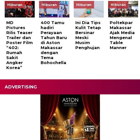
Hiburan
Hiburan
Hiburan
Hiburan
MD
400 Tamu
Ini Dia Tips
Poltekpar
Pictures
hadiri
Kulit Tetap
Makassar
Rilis Teaser
Perayaan
Bersinar
Ajak Media
Trailer dan
Tahun Baru
Meski
Mengenal
Poster Film
di Aston
Musim
Table
“402:
Makassar
Penghujan
Manner
Rumah
dengan
Sakit
Tema
Angker
Bohochella
Korea”
ADVERTISING