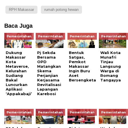
RPH Makassar
rumah potong hewan
Baca Juga
Pemerintahan
Pemerintahan
Pemerintahan
Pemerintahan
Dukung
Pj Sekda
Bentuk
Wali Kota
Makassar
Bersama
Satgas,
Munafri
Kota
OPD
Pemkot
Tinjau
Metaverse,
Matangkan
Makassar
Langsung
Kelurahan
Skema
Ingin Buru
Warga di
Sudiang
Perjanjian
Aset
Romang
Bakal
Kerjasama
Bersengketa
Tangayya
Luncurkan
Revitalisasi
Aplikasi
Lapangan
‘Appakabaji’
Karebosi
Pemerintahan
Pemerintahan
Pemerintahan
Pemerintahan