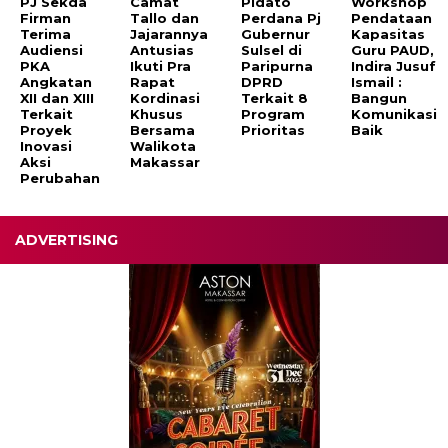
PJ Sekda
Camat
Pidato
Workshop
Firman
Tallo dan
Perdana Pj
Pendataan
Terima
Jajarannya
Gubernur
Kapasitas
Audiensi
Antusias
Sulsel di
Guru PAUD,
PKA
Ikuti Pra
Paripurna
Indira Jusuf
Angkatan
Rapat
DPRD
Ismail :
XII dan XIII
Kordinasi
Terkait 8
Bangun
Terkait
Khusus
Program
Komunikasi
Proyek
Bersama
Prioritas
Baik
Inovasi
Walikota
Aksi
Makassar
Perubahan
ADVERTISING