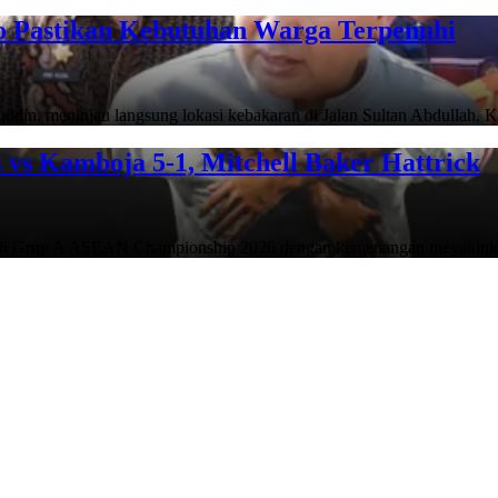
lo Pastikan Kebutuhan Warga Terpenuhi
in, meninjau langsung lokasi kebakaran di Jalan Sultan Abdullah,
vs Kamboja 5-1, Mitchell Baker Hattrick
h di Grup A ASEAN Championship 2026 dengan kemenangan meyaki