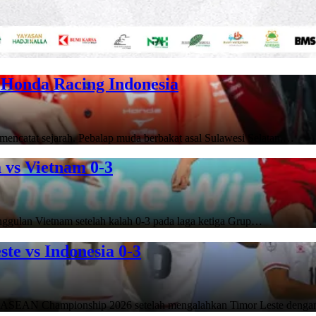
Honda Racing Indonesia
encatat sejarah. Pebalap muda berbakat asal Sulawesi Selatan,…
vs Vietnam 0-3
gulan Vietnam setelah kalah 0-3 pada laga ketiga Grup…
e vs Indonesia 0-3
di ASEAN Championship 2026 setelah mengalahkan Timor Leste deng