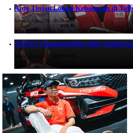
Appi Tinjau Lokasi Kebakaran di Tal
Sabtu, 1 Agu 2026 - 06:33 WIB
MAKASSAR, Merata.Net –Wali Kota Makassar, Munafri Arifudd
ASEAN Championship 2026: Indonesia 
Selasa, 28 Jul 2026 - 06:13 WIB
BOGOR, Merata.Net – Timnas Indonesia mengawali langka