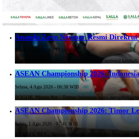
Ananda Zayn Neymar Resmi Direkrut 
Rabu, 5 Agu 2026 - 17:19 WIB
JAKARTA, Merata.Net – Dunia balap mobil nasional kembali m
ASEAN Championship 2026: Indonesia 
Selasa, 4 Agu 2026 - 06:38 WIB
BOGOR, Merata.Net – Timnas Indonesia harus mengakui keung
ASEAN Championship 2026: Timor Lest
Sabtu, 1 Agu 2026 - 07:41 WIB
MERATA.NET – Timnas Indonesia melanjutkan tren positif 