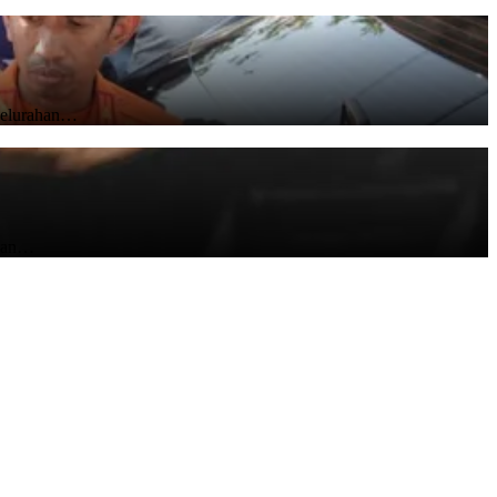
 Kelurahan…
nkan…