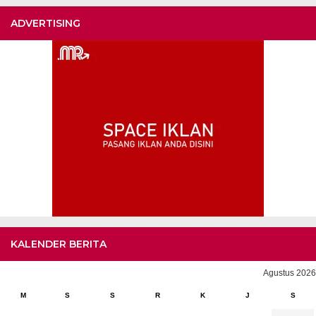
ADVERTISING
KALENDER BERITA
Agustus 2026
M
S
S
R
K
J
S