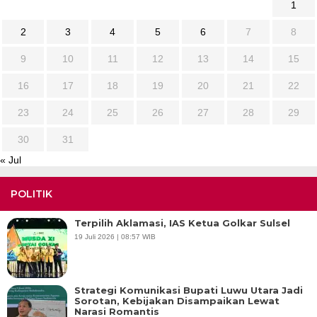
1
2
3
4
5
6
7
8
9
10
11
12
13
14
15
16
17
18
19
20
21
22
23
24
25
26
27
28
29
30
31
« Jul
POLITIK
Terpilih Aklamasi, IAS Ketua Golkar Sulsel
19 Juli 2026 | 08:57 WIB
Strategi Komunikasi Bupati Luwu Utara Jadi
Sorotan, Kebijakan Disampaikan Lewat
Narasi Romantis