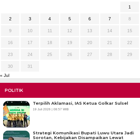
1
2
3
4
5
6
7
8
9
10
11
12
13
14
15
16
17
18
19
20
21
22
23
24
25
26
27
28
29
30
31
« Jul
POLITIK
Terpilih Aklamasi, IAS Ketua Golkar Sulsel
19 Juli 2026 | 08:57 WIB
Strategi Komunikasi Bupati Luwu Utara Jadi
Sorotan, Kebijakan Disampaikan Lewat