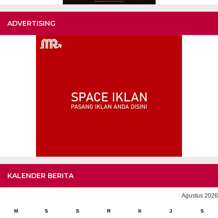
ADVERTISING
KALENDER BERITA
Agustus 2026
M
S
S
R
K
J
S