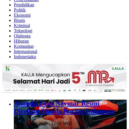
Pendidikan
Politik
Ekonomi
Bisnis
Kriminal
Teknologi
Olahraga
Hiburan
Komunitas
Internasional
Indonesiaku
Ananda Zayn Neymar Resmi
Direkrut Honda Racing Indonesia
Rabu, 5 Agu 2026 - 17:19 WIB