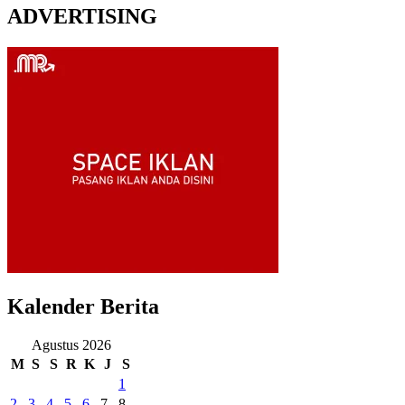
ADVERTISING
Kalender Berita
Agustus 2026
M
S
S
R
K
J
S
1
2
3
4
5
6
7
8