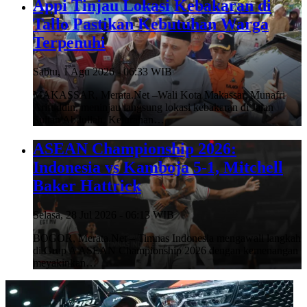
Appi Tinjau Lokasi Kebakaran di
Tallo Pastikan Kebutuhan Warga
Terpenuhi
Sabtu, 1 Agu 2026 - 06:33 WIB
MAKASSAR, Merata.Net –Wali Kota Makassar, Munafri
Arifuddin, meninjau langsung lokasi kebakaran di Jalan
Sultan Abdullah, Kelurahan…
ASEAN Championship 2026:
Indonesia vs Kamboja 5-1, Mitchell
Baker Hattrick
Selasa, 28 Jul 2026 - 06:13 WIB
BOGOR, Merata.Net – Timnas Indonesia mengawali langkah
di Grup A ASEAN Championship 2026 dengan kemenangan
meyakinkan…