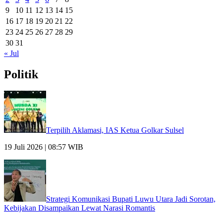
9
10
11
12
13
14
15
16
17
18
19
20
21
22
23
24
25
26
27
28
29
30
31
« Jul
Politik
Terpilih Aklamasi, IAS Ketua Golkar Sulsel
19 Juli 2026 | 08:57 WIB
Strategi Komunikasi Bupati Luwu Utara Jadi Sorotan,
Kebijakan Disampaikan Lewat Narasi Romantis