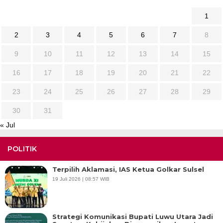
1
2
3
4
5
6
7
8
9
10
11
12
13
14
15
16
17
18
19
20
21
22
23
24
25
26
27
28
29
30
31
« Jul
POLITIK
Terpilih Aklamasi, IAS Ketua Golkar Sulsel
19 Juli 2026 | 08:57 WIB
Strategi Komunikasi Bupati Luwu Utara Jadi