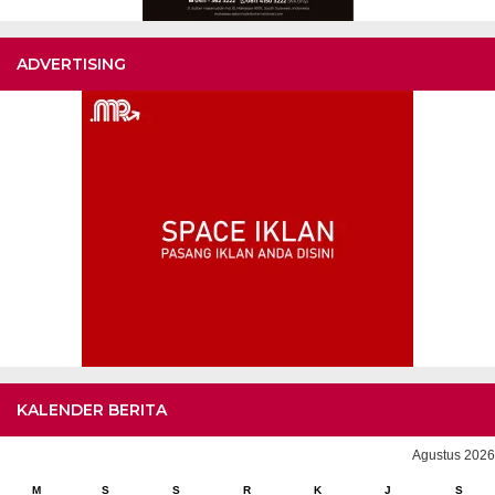
ADVERTISING
KALENDER BERITA
Agustus 2026
M
S
S
R
K
J
S