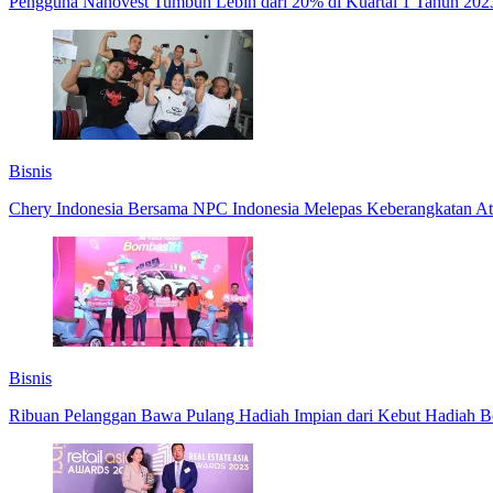
Pengguna Nanovest Tumbuh Lebih dari 20% di Kuartal 1 Tahun 20
Bisnis
Chery Indonesia Bersama NPC Indonesia Melepas Keberangkatan At
Bisnis
Ribuan Pelanggan Bawa Pulang Hadiah Impian dari Kebut Hadiah 