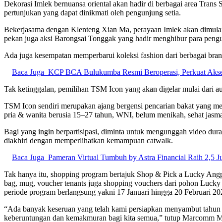
Dekorasi Imlek bernuansa oriental akan hadir di berbagai area Tran
pertunjukan yang dapat dinikmati oleh pengunjung setia.
Bekerjasama dengan Klenteng Xian Ma, perayaan Imlek akan dimulai p
pekan juga aksi Barongsai Tonggak yang hadir menghibur para peng
Ada juga kesempatan memperbarui koleksi fashion dari berbagai brand
Baca Juga
KCP BCA Bulukumba Resmi Beroperasi, Perkuat Akses
Tak ketinggalan, pemilihan TSM Icon yang akan digelar mulai dari aud
TSM Icon sendiri merupakan ajang bergensi pencarian bakat yang m
pria & wanita berusia 15–27 tahun, WNI, belum menikah, sehat jasman
Bagi yang ingin berpartisipasi, diminta untuk mengunggah video duras
diakhiri dengan memperlihatkan kemampuan catwalk.
Baca Juga
Pameran Virtual Tumbuh by Astra Financial Raih 2,5
Tak hanya itu, shopping program bertajuk Shop & Pick a Lucky Ang
bag, mug, voucher tenants juga shopping vouchers dari pohon Lu
periode program berlangsung yakni 17 Januari hingga 20 Februari 2
“Ada banyak keseruan yang telah kami persiapkan menyambut tahun ba
keberuntungan dan kemakmuran bagi kita semua,” tutup Marcomm Ma