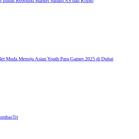
23 Imbas Rebound Market Saham AS dan Kripto
let Muda Menuju Asian Youth Para Games 2025 di Dubai
BombasTri