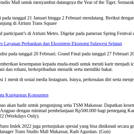
s Studio Mall untuk menyambut datangnya the Year of the Tiger. Semara
ada tanggal 21 Januari hingga 2 Februari mendatang. Berikut dengan L
unjung di Atrium Trans Square
 participant’s di Atrium Metro. Digelar pada pameran Spring Festival 
 Layanan Perbankan dan Ekosistem Ekonomi Sulawesi Selatan
isi pada tanggal 20 Februari. Grand Final pada tanggal 27 Februari 20
emberikan kesempatan kepada muda-mudi untuk meniti karir menjadi i
i dan rohani, berkepribadian menarik serta memiliki bakat.
i 1 menit di sosial media Instagram. Isinya, perkenalan diri serta me
 Juta Kunjungan Konsumen
pao akan hadir untuk pengunjung setia TSM Makassar. Dapatkan kesem
cky Angpao dengan minimal pembelanjaan Rp500.000 bagi pemegang K
022 (Weekdays Only).
ru Imlek 2022 juga pertunjukan spesial yang bisa dinikmati secara gr
nager Trans Studio Mall Makassar, Radi Agustian. (Gun)