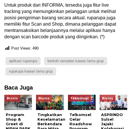
Untuk produk dari INFORMA, tersedia juga fitur live
tracking yang memungkinkan pelanggan untuk melihat
posisi pengiriman barang secara aktual. ruparupa juga
memiliki fitur Scan and Shop, dimana pelanggan dapat
mentransaksikan belanjaannya melalui aplikasi hanya
dengan scan barcode produk yang diinginkan. (*)
Post Views:
490
aplikasi ruparupa
berkah ramadan kawan lama grup
ruparupa kawan lama grup
Baca Juga
Bisnis
Bisnis
Teknologi
Bisnis
Program
Tingkatkan
Telkomsel
ASPRINDO
Shop &
Keselamatan
Gelar
Sulsel
Greet di
Berkendara
Roadshow
Jajaki
NIPAH PARK
Para Mitra,
Program
Kolaborasi