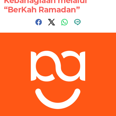
Kebahagiaan melalui
“BerKah Ramadan”