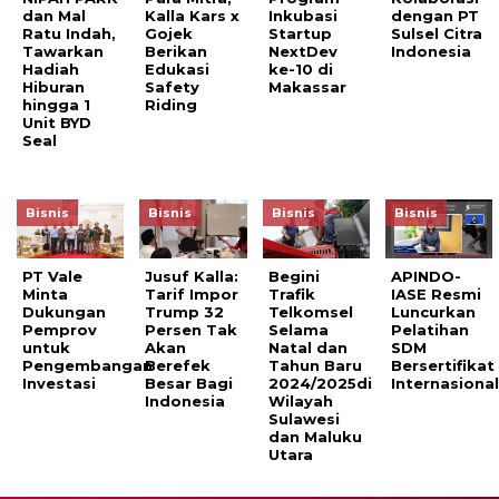
dan Mal
Kalla Kars x
Inkubasi
dengan PT
Ratu Indah,
Gojek
Startup
Sulsel Citra
Tawarkan
Berikan
NextDev
Indonesia
Hadiah
Edukasi
ke-10 di
Hiburan
Safety
Makassar
hingga 1
Riding
Unit BYD
Seal
Bisnis
Bisnis
Bisnis
Bisnis
PT Vale
Jusuf Kalla:
Begini
APINDO-
Minta
Tarif Impor
Trafik
IASE Resmi
Dukungan
Trump 32
Telkomsel
Luncurkan
Pemprov
Persen Tak
Selama
Pelatihan
untuk
Akan
Natal dan
SDM
Pengembangan
Berefek
Tahun Baru
Bersertifikat
Investasi
Besar Bagi
2024/2025di
Internasiona
Indonesia
Wilayah
Sulawesi
dan Maluku
Utara