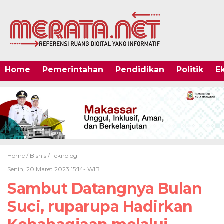
Home
Pemerintahan
Pendidikan
Politik
E
Home /
Bisnis
/
Teknologi
Senin, 20 Maret 2023 15:14- WIB
Sambut Datangnya Bulan
Suci, ruparupa Hadirkan