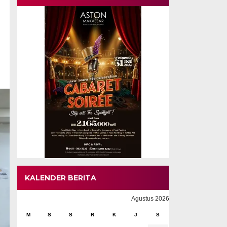
KALENDER BERITA
Agustus 2026
M
S
S
R
K
J
S