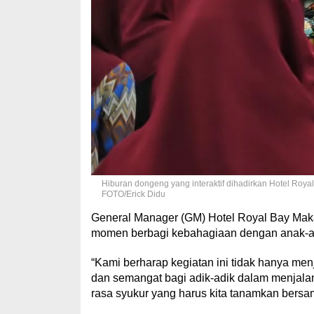
Hiburan dongeng yang interaktif dihadirkan Hotel Roy
FOTO/Erick Didu
General Manager (GM) Hotel Royal Bay Mak
momen berbagi kebahagiaan dengan anak-
“Kami berharap kegiatan ini tidak hanya me
dan semangat bagi adik-adik dalam menjala
rasa syukur yang harus kita tanamkan bersam