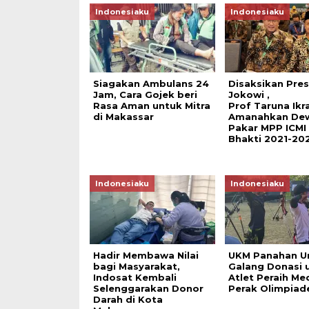
Indonesiaku
Indonesiaku
Siagakan Ambulans 24
Disaksikan Pre
Jam, Cara Gojek beri
Jokowi ,
Rasa Aman untuk Mitra
Prof Taruna Ikra
di Makassar
Amanahkan De
Pakar MPP ICMI
Bhakti 2021-20
Indonesiaku
Indonesiaku
Hadir Membawa Nilai
UKM Panahan U
bagi Masyarakat,
Galang Donasi 
Indosat Kembali
Atlet Peraih Med
Selenggarakan Donor
Perak Olimpiad
Darah di Kota