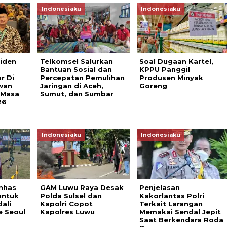
Indonesiaku
Indonesiaku
siden
Telkomsel Salurkan
Soal Dugaan Kartel,
Bantuan Sosial dan
KPPU Panggil
r Di
Percepatan Pemulihan
Produsen Minyak
wan
Jaringan di Aceh,
Goreng
 Masa
Sumut, dan Sumbar
26
Indonesiaku
Indonesiaku
nhas
GAM Luwu Raya Desak
Penjelasan
untuk
Polda Sulsel dan
Kakorlantas Polri
ali
Kapolri Copot
Terkait Larangan
e Seoul
Kapolres Luwu
Memakai Sendal Jepit
Saat Berkendara Roda