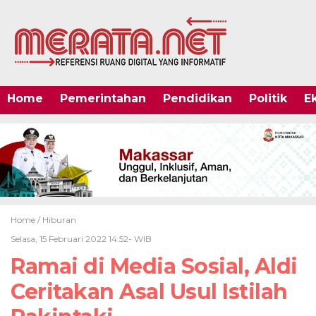
Home
Pemerintahan
Pendidikan
Politik
E
Home /
Hiburan
Selasa, 15 Februari 2022 14:52- WIB
Ramai di Media Sosial, Aldi
Ceritakan Asal Usul Istilah