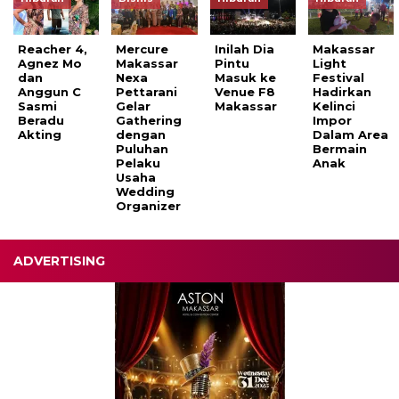
Reacher 4,
Mercure
Inilah Dia
Makassar
Agnez Mo
Makassar
Pintu
Light
dan
Nexa
Masuk ke
Festival
Anggun C
Pettarani
Venue F8
Hadirkan
Sasmi
Gelar
Makassar
Kelinci
Beradu
Gathering
Impor
Akting
dengan
Dalam Area
Puluhan
Bermain
Pelaku
Anak
Usaha
Wedding
Organizer
ADVERTISING