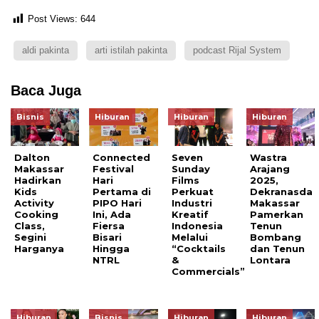
Post Views:
644
aldi pakinta
arti istilah pakinta
podcast Rijal System
Baca Juga
Bisnis
Hiburan
Hiburan
Hiburan
Dalton
Connected
Seven
Wastra
Makassar
Festival
Sunday
Arajang
Hadirkan
Hari
Films
2025,
Kids
Pertama di
Perkuat
Dekranasda
Activity
PIPO Hari
Industri
Makassar
Cooking
Ini, Ada
Kreatif
Pamerkan
Class,
Fiersa
Indonesia
Tenun
Segini
Bisari
Melalui
Bombang
Harganya
Hingga
“Cocktails
dan Tenun
NTRL
&
Lontara
Commercials”
Hiburan
Bisnis
Hiburan
Hiburan