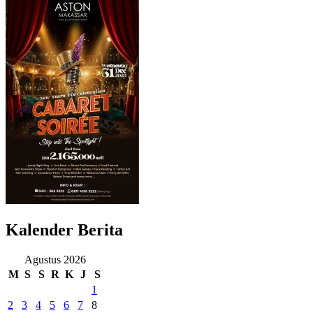
Kalender Berita
Agustus 2026
M
S
S
R
K
J
S
1
2
3
4
5
6
7
8