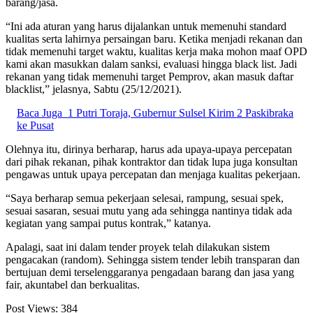
barang/jasa.
“Ini ada aturan yang harus dijalankan untuk memenuhi standard
kualitas serta lahirnya persaingan baru. Ketika menjadi rekanan dan
tidak memenuhi target waktu, kualitas kerja maka mohon maaf OPD
kami akan masukkan dalam sanksi, evaluasi hingga black list. Jadi
rekanan yang tidak memenuhi target Pemprov, akan masuk daftar
blacklist,” jelasnya, Sabtu (25/12/2021).
Baca Juga
1 Putri Toraja, Gubernur Sulsel Kirim 2 Paskibraka
ke Pusat
Olehnya itu, dirinya berharap, harus ada upaya-upaya percepatan
dari pihak rekanan, pihak kontraktor dan tidak lupa juga konsultan
pengawas untuk upaya percepatan dan menjaga kualitas pekerjaan.
“Saya berharap semua pekerjaan selesai, rampung, sesuai spek,
sesuai sasaran, sesuai mutu yang ada sehingga nantinya tidak ada
kegiatan yang sampai putus kontrak,” katanya.
Apalagi, saat ini dalam tender proyek telah dilakukan sistem
pengacakan (random). Sehingga sistem tender lebih transparan dan
bertujuan demi terselenggaranya pengadaan barang dan jasa yang
fair, akuntabel dan berkualitas.
Post Views:
384