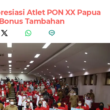
esiasi Atlet PON XX Papua
t Bonus Tambahan