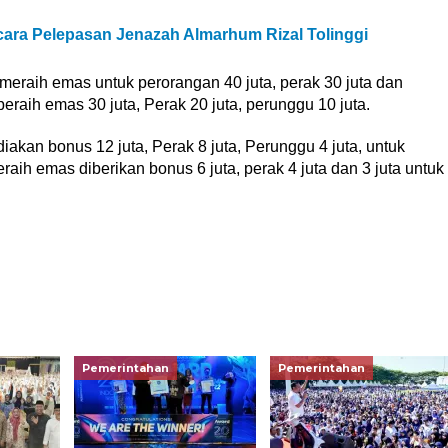
ara Pelepasan Jenazah Almarhum Rizal Tolinggi
meraih emas untuk perorangan 40 juta, perak 30 juta dan
eraih emas 30 juta, Perak 20 juta, perunggu 10 juta.
iakan bonus 12 juta, Perak 8 juta, Perunggu 4 juta, untuk
raih emas diberikan bonus 6 juta, perak 4 juta dan 3 juta untuk
Pemerintahan
Pemerintahan