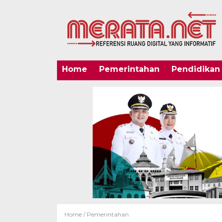
Home
Pemerintahan
Pendidikan
Home /
Pemerintahan