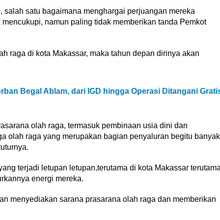
, salah satu bagaimana menghargai perjuangan mereka
ak mencukupi, namun paling tidak memberikan tanda Pemkot
h raga di kota Makassar, maka tahun depan dirinya akan
ban Begal Ablam, dari IGD hingga Operasi Ditangani Grati
rasarana olah raga, termasuk pembinaan usia dini dan
gga olah raga yang merupakan bagian penyaluran begitu banyak
tuturnya.
ng terjadi letupan letupan,terutama di kota Makassar terutam
urkannya energi mereka.
ngan menyediakan sarana prasarana olah raga dan memberikan