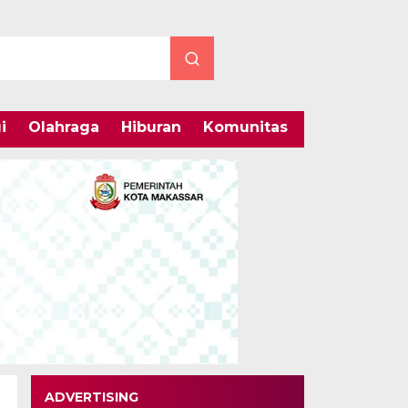
i
Olahraga
Hiburan
Komunitas
Internasiona
ADVERTISING