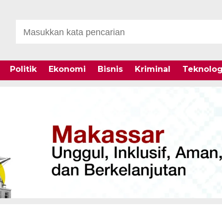
Politik
Ekonomi
Bisnis
Kriminal
Teknolog