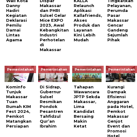
Wali Kota
Dispar
KALLA
Tingkatkan
Danny
Makassar
Relaunch
Pelayanan,
Hadiri
dan PHRI
Aplikasi
Perumda
Kegiatan
Sulsel Gelar
Kallafriends,
Pasar
Deklarasi
Mice EXPO
Akses
Makassar
Pemilu
2023, Awal
Produk dan
Gencar
Damai
Kebangkitan
Layanan
Gandeng
Lintas
Industri
Kini Lebih
Sejumlah
Agama
Perhotelan
Mudah
Pihak
di
Makassar
Pemerintahan
Pemerintahan
Pemerintahan
Pemerintahan
Kominfo
Di Sidrap,
Tahapan
Kurangi
Tunjuk
Gubernur
Wawancara
Dampak
Makassar
Sulsel
JPTP Sekda
Efisiensi
Tuan
Resmikan
Makassar,
Anggaran
Rumah KIM
Pondok
Lima
pada Hotel,
Fest 2024,
Pesantren
Kandidat
Pemkot
Pemkot
Tahfidzul
Bersaing
Makassar
Matangkan
Qur’an
Makin
Genjot
Persiapan
Ibrahim
Ketat
Event dan
Promosi
Hotel