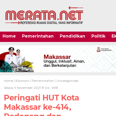
Home
Pemerintahan
Pendidikan
Politik
E
Home /
Ekonomi
/
Pemerintahan
/
Uncategorized
Selasa, 9 November 2021 19:04- WIB
Peringati HUT Kota
Makassar ke-414,