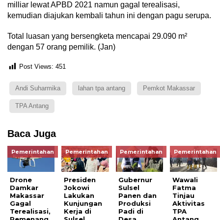
milliar lewat APBD 2021 namun gagal terealisasi,
kemudian diajukan kembali tahun ini dengan pagu serupa.
Total luasan yang bersengketa mencapai 29.090 m²
dengan 57 orang pemilik. (Jan)
Post Views:
451
Andi Suharmika
lahan tpa antang
Pemkot Makassar
TPA Antang
Baca Juga
Pemerintahan
Pemerintahan
Pemerintahan
Pemerintahan
Drone
Presiden
Gubernur
Wawali
Damkar
Jokowi
Sulsel
Fatma
Makassar
Lakukan
Panen dan
Tinjau
Gagal
Kunjungan
Produksi
Aktivitas
Terealisasi,
Kerja di
Padi di
TPA
Pemenang
Sulsel
Desa
Antang,