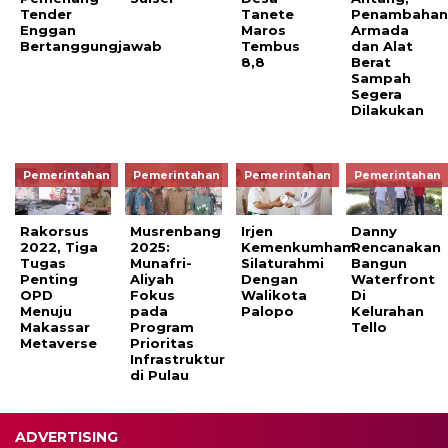
Tender
Tanete
Penambaha
Enggan
Maros
Armada
Bertanggungjawab
Tembus
dan Alat
8,8
Berat
Sampah
Segera
Dilakukan
Pemerintahan
Pemerintahan
Pemerintahan
Pemerintahan
Rakorsus
Musrenbang
Irjen
Danny
2022, Tiga
2025:
Kemenkumham
Rencanakan
Tugas
Munafri-
Silaturahmi
Bangun
Penting
Aliyah
Dengan
Waterfront
OPD
Fokus
Walikota
Di
Menuju
pada
Palopo
Kelurahan
Makassar
Program
Tello
Metaverse
Prioritas
Infrastruktur
di Pulau
ADVERTISING