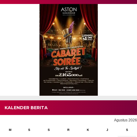
KALENDER BERITA
Agustus 2026
M
S
S
R
K
J
S