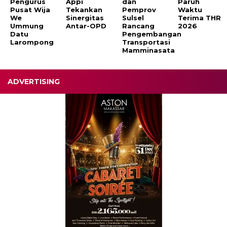
Pengurus
Appi
dan
Paruh
Pusat Wija
Tekankan
Pemprov
Waktu
We
Sinergitas
Sulsel
Terima THR
Ummung
Antar-OPD
Rancang
2026
Datu
Pengembangan
Larompong
Transportasi
Mamminasata
ADVERTISING