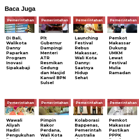
Baca Juga
Pemerintahan
Pemerintahan
Pemerintahan
Pemerintahan
Di Bali,
Plt
Launching
Pemkot
Walikota
Gubernur
Festival
Makassar
Danny
Dampingi
Rebus
Dukung
Paparkan
Menteri
Makassar,
UMKM
Program
ATR
Wali Kota
Lewat
Inovasi
Resmikan
Danny:
Festival
Sipakabaji
Gedung
Saatnya
Mulia
dan Masjid
Hidup
Ramadan
Kanwil BPN
Sehat
Sulsel
Pemerintahan
Pemerintahan
Pemerintahan
Pemerintahan
Wawali
Pimpin
Kolaborasi
Pemkot
Aliyah
Rakor
Bappenas,
Makassar
Hadiri
Perdana,
Pemerintah
Pastikan
Pengukuhan
Wali Kota
Australia
PPPK