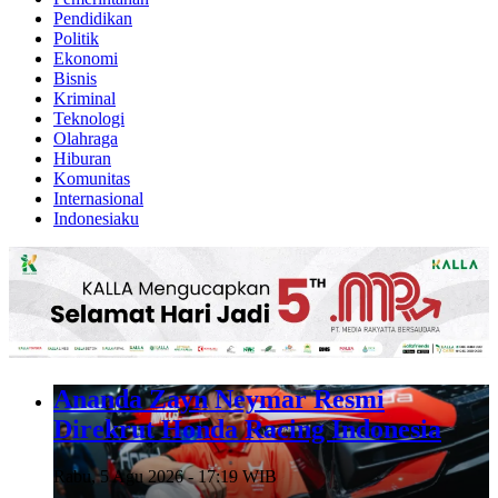
Pendidikan
Politik
Ekonomi
Bisnis
Kriminal
Teknologi
Olahraga
Hiburan
Komunitas
Internasional
Indonesiaku
Ananda Zayn Neymar Resmi
Direkrut Honda Racing Indonesia
Rabu, 5 Agu 2026 - 17:19 WIB