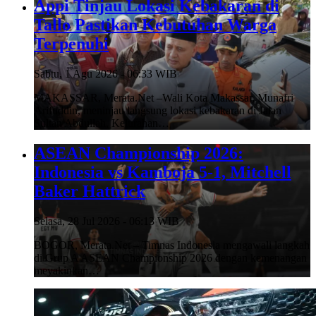
Appi Tinjau Lokasi Kebakaran di
Tallo Pastikan Kebutuhan Warga
Terpenuhi
Sabtu, 1 Agu 2026 - 06:33 WIB
MAKASSAR, Merata.Net –Wali Kota Makassar, Munafri
Arifuddin, meninjau langsung lokasi kebakaran di Jalan
Sultan Abdullah, Kelurahan…
ASEAN Championship 2026:
Indonesia vs Kamboja 5-1, Mitchell
Baker Hattrick
Selasa, 28 Jul 2026 - 06:13 WIB
BOGOR, Merata.Net – Timnas Indonesia mengawali langkah
di Grup A ASEAN Championship 2026 dengan kemenangan
meyakinkan…