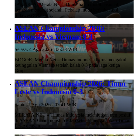
JAKARTA, Merata.Net – Dunia balap mobil nasional
kembali mencatat sejarah. Pebalap muda berbakat asal
Sulawesi Selatan,…
ASEAN Championship 2026:
Indonesia vs Vietnam 0-3
Selasa, 4 Agu 2026 - 06:38 WIB
BOGOR, Merata.Net – Timnas Indonesia harus mengakui
keunggulan Vietnam setelah kalah 0-3 pada laga ketiga
Grup…
ASEAN Championship 2026: Timor
Leste vs Indonesia 0-3
Sabtu, 1 Agu 2026 - 07:41 WIB
MERATA.NET – Timnas Indonesia melanjutkan tren positif
di ASEAN Championship 2026 setelah mengalahkan Timor
Leste dengan…