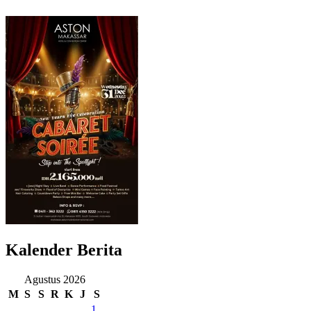
Kalender Berita
Agustus 2026
M
S
S
R
K
J
S
1