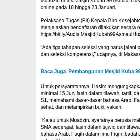
Muadzin untuk Masjid Kubah 99 Asmaul Husn
online pada 18 hingga 23 Januari.
Pelaksana Tugas (Plt) Kepala Biro Kesejaht
menjelaskan pendaftaran dilakukan secara on
https://bit.ly/AudisiMasjidKubah99AsmaulHu
“Ada tiga tahapan seleksi yang harus jalani ol
dan seleksi kompetensi,” ucapnya, di Makass
Baca Juga
Pembangunan Mesjid Kuba 99 
Untuk persyaratannya, Hasim mengungkapkan
minimal 15 Juz, fasih dalam tilawah, tartil, 
S1, memahami dasar-dasar bahasa Arab, Faq
sehat, dan melampirkan bukti vaksin.
“Kalau untuk Muadzin, syaratnya berusia mak
SMA sederajat, fasih dalam tajwid dan tilaw
bahasa Arab, Faqih dalam ilmu Fiqih Ibadah