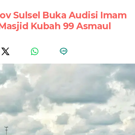
rov Sulsel Buka Audisi Imam
Masjid Kubah 99 Asmaul