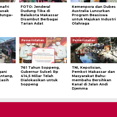
nafri
FOTO: Jenderal
Kemenpora dan Dubes
Rusak
Dudung Tiba di
Australia Luncurkan
Bunga–
Balaikota Makassar
Program Beasiswa
Disambut Berbagai
untuk Majukan Industri
Tarian Adat
Olahraga
Pemerintahan
Pemerintahan
761 Tahun Soppeng,
TNI, Kepolisian,
gani
Gubernur Sulsel: Rp
Pemkot Makassar dan
Antang,
414,5 Miliar Telah
Masyarakat Bahu-
Kasih
Dialokasikan untuk
membahu Bersihkan
Soppeng
Kanal di Jalan Andi
Djemma