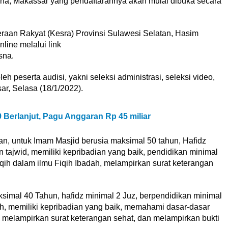
a, Makassar yang pendaftarannya akan mulai dibuka secara
eraan Rakyat (Kesra) Provinsi Sulawesi Selatan, Hasim
line melalui link
sna.
eh peserta audisi, yakni seleksi administrasi, seleksi video,
ar, Selasa (18/1/2022).
Berlanjut, Pagu Anggaran Rp 45 miliar
, untuk Imam Masjid berusia maksimal 50 tahun, Hafidz
dan tajwid, memiliki kepribadian yang baik, pendidikan minimal
ih dalam ilmu Fiqih Ibadah, melampirkan surat keterangan
simal 40 Tahun, hafidz minimal 2 Juz, berpendidikan minimal
ah, memiliki kepribadian yang baik, memahami dasar-dasar
, melampirkan surat keterangan sehat, dan melampirkan bukti