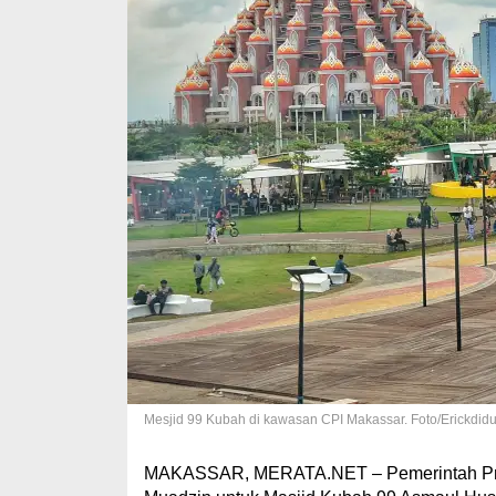
Mesjid 99 Kubah di kawasan CPI Makassar. Foto/Erickdid
MAKASSAR, MERATA.NET – Pemerintah Prov