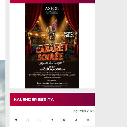
KALENDER BERITA
Agustus 2026
M
S
S
R
K
J
S