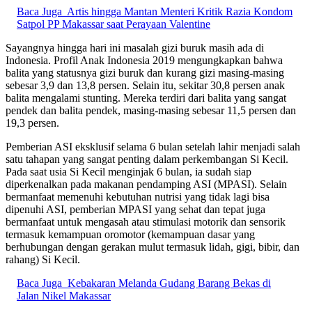
Baca Juga
Artis hingga Mantan Menteri Kritik Razia Kondom
Satpol PP Makassar saat Perayaan Valentine
Sayangnya hingga hari ini masalah gizi buruk masih ada di
Indonesia. Profil Anak Indonesia 2019 mengungkapkan bahwa
balita yang statusnya gizi buruk dan kurang gizi masing-masing
sebesar 3,9 dan 13,8 persen. Selain itu, sekitar 30,8 persen anak
balita mengalami stunting. Mereka terdiri dari balita yang sangat
pendek dan balita pendek, masing-masing sebesar 11,5 persen dan
19,3 persen.
Pemberian ASI eksklusif selama 6 bulan setelah lahir menjadi salah
satu tahapan yang sangat penting dalam perkembangan Si Kecil.
Pada saat usia Si Kecil menginjak 6 bulan, ia sudah siap
diperkenalkan pada makanan pendamping ASI (MPASI). Selain
bermanfaat memenuhi kebutuhan nutrisi yang tidak lagi bisa
dipenuhi ASI, pemberian MPASI yang sehat dan tepat juga
bermanfaat untuk mengasah atau stimulasi motorik dan sensorik
termasuk kemampuan oromotor (kemampuan dasar yang
berhubungan dengan gerakan mulut termasuk lidah, gigi, bibir, dan
rahang) Si Kecil.
Baca Juga
Kebakaran Melanda Gudang Barang Bekas di
Jalan Nikel Makassar