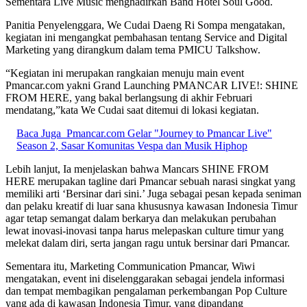
Sementara Live Music menghadirkan Band Hotel Soul Good.
Panitia Penyelenggara, We Cudai Daeng Ri Sompa mengatakan,
kegiatan ini mengangkat pembahasan tentang Service and Digital
Marketing yang dirangkum dalam tema PMICU Talkshow.
“Kegiatan ini merupakan rangkaian menuju main event
Pmancar.com yakni Grand Launching PMANCAR LIVE!: SHINE
FROM HERE, yang bakal berlangsung di akhir Februari
mendatang,”kata We Cudai saat ditemui di lokasi kegiatan.
Baca Juga
Pmancar.com Gelar "Journey to Pmancar Live"
Season 2, Sasar Komunitas Vespa dan Musik Hiphop
Lebih lanjut, Ia menjelaskan bahwa Mancars SHINE FROM
HERE merupakan tagline dari Pmancar sebuah narasi singkat yang
memiliki arti ‘Bersinar dari sini.’ Juga sebagai pesan kepada seniman
dan pelaku kreatif di luar sana khususnya kawasan Indonesia Timur
agar tetap semangat dalam berkarya dan melakukan perubahan
lewat inovasi-inovasi tanpa harus melepaskan culture timur yang
melekat dalam diri, serta jangan ragu untuk bersinar dari Pmancar.
Sementara itu, Marketing Communication Pmancar, Wiwi
mengatakan, event ini diselenggarakan sebagai jendela informasi
dan tempat membagikan pengalaman perkembangan Pop Culture
yang ada di kawasan Indonesia Timur, yang dipandang