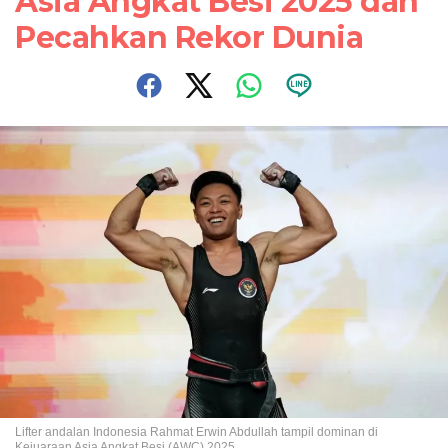
Asia Angkat Besi 2025 dan
Pecahkan Rekor Dunia
Lifter andalan Indonesia Rahmat Erwin Abdullah tampil dominan di
Kejuaraan Asia Angkat Besi (AWC) 2025.