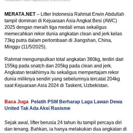
MERATA.NET
– Lifter Indonesia Rahmat Erwin Abdullah
tampil dominan di Kejuaraan Asia Angkat Besi (AWC)
2025 dengan meraih tiga medali emas sekaligus
memecahkan rekor dunia angkatan clean and jerk kelas
73kg putra dalam perlombaan di Jiangshan, China,
Minggu (11/5/2025).
Rahmat mengumpulkan total angkatan 360kg, terdiri dari
155kg pada snatch dan 205kg pada clean and jerk.
Angkatan terakhirnya itu sekaligus mempertajam rekor
dunia miliknya sendiri yang sebelumnya tercatat 204kg
saat Kejuaraan Asia 2024 di Taskent, Uzbekistan.
Baca Juga
Pelatih PSM Berharap Laga Lawan Dewa
United Tak Ada Aksi Rasisme
Sejak awal, lifter berusia 24 tahun itu tampil percaya diri
dan tenang. Bahkan, ia hanya melakukan dua angkatan di