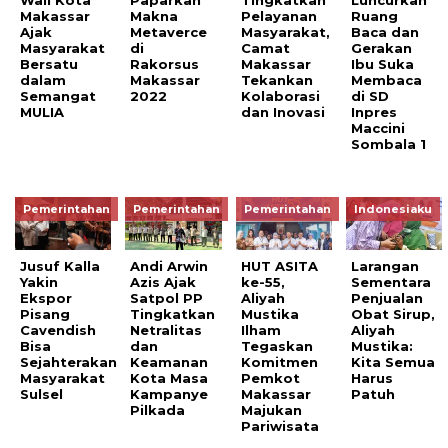
Wali Kota
Paparkan
Tingkatkan
Luncurkan
Makassar
Makna
Pelayanan
Ruang
Ajak
Metaverce
Masyarakat,
Baca dan
Masyarakat
di
Camat
Gerakan
Bersatu
Rakorsus
Makassar
Ibu Suka
dalam
Makassar
Tekankan
Membaca
Semangat
2022
Kolaborasi
di SD
MULIA
dan Inovasi
Inpres
Maccini
Sombala 1
Pemerintahan
Pemerintahan
Pemerintahan
Indonesiaku
Jusuf Kalla
Andi Arwin
HUT ASITA
Larangan
Yakin
Azis Ajak
ke-55,
Sementara
Ekspor
Satpol PP
Aliyah
Penjualan
Pisang
Tingkatkan
Mustika
Obat Sirup,
Cavendish
Netralitas
Ilham
Aliyah
Bisa
dan
Tegaskan
Mustika:
Sejahterakan
Keamanan
Komitmen
Kita Semua
Masyarakat
Kota Masa
Pemkot
Harus
Sulsel
Kampanye
Makassar
Patuh
Pilkada
Majukan
Pariwisata