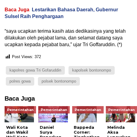
Baca Juga
Lestarikan Bahasa Daerah, Gubernur
Sulsel Raih Penghargaan
“saya ucapkan terima kasih atas dedikasinya yang telah
dilakukan oleh pejabat lama, dan selamat datang saya
ucapkan kepada pejabat baru,” ujar Tri Goffaruddin. (*)
Post Views:
372
kapolres gowa Tri Gofaruddin
kapolsek bontonompo
polres gowa
polsek bontonompo
Baca Juga
Pemerintahan
Pemerintahan
Pemerintahan
Pemerintahan
Wali Kota
Daniel
Bappeda
Melinda
dan Wakil
Surya
Corner:
Aksa