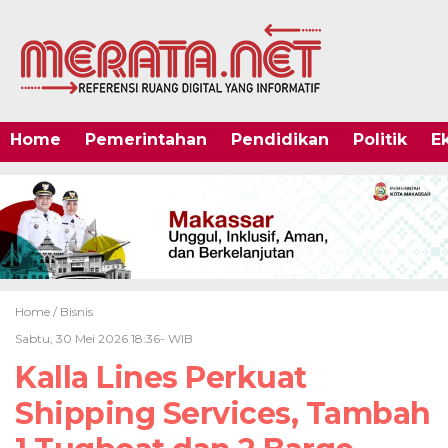
Home
Pemerintahan
Pendidikan
Politik
E
Home /
Bisnis
Sabtu, 30 Mei 2026 18:36- WIB
Kalla Lines Perkuat
Shipping Services, Tambah