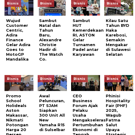
Bisnis
Bisnis
Bisnis
Bisnis
Wujud
Sambut
Sambut
Kilau Satu
Customer
Natal dan
HUT
Tahun BYD
Centric,
Tahun
Kemerdekaan
Haka
Adira
Baru,
RI, ASTON
Karebosi,
Finance
Alexandre
Gelar
Semakin
Gelar Adira
Christie
Turnamen
Mengakar
Goes to
Hadir di
Padel antar
di Sulawesi
MotoGP
The Watch
Karyawan
Selatan
Mandalika
Co.
Bisnis
Bisnis
Bisnis
Bisnis
Promo
Awal
CEO
Phinisi
School
Peluncuran,
Business
Hospitality
Holideals
PT SJAM
Forum Ajak
Fair (PHF)
Aston
Siapkan
Pelaku
2025,
Makassar,
300 Unit All
Usaha
Wagub
Nikmati
New
Mengakselerasi
Fatma
Potongan
Yamaha R15
Pertumbuhan
Salut
Harga 20
di Sulselbar
Ekonomi di
Upaya
Persen
Tengah
Strategis