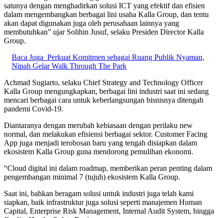
satunya dengan menghadirkan solusi ICT yang efektif dan efisien
dalam mengembangkan berbagai lini usaha Kalla Group, dan tentu
akan dapat digunakan juga oleh perusahaan lainnya yang
membutuhkan” ujar Solihin Jusuf, selaku Presiden Director Kalla
Group.
Baca Juga
Perkuat Komitmen sebagai Ruang Publik Nyaman,
Nipah Gelar Walk Through The Park
Achmad Sugiarto, selaku Chief Strategy and Technology Officer
Kalla Group mengungkapkan, berbagai lini industri saat ini sedang
mencari berbagai cara untuk keberlangsungan bisnisnya ditengah
pandemi Covid-19.
Diantaranya dengan merubah kebiasaan dengan perilaku new
normal, dan melakukan efisiensi berbagai sektor. Customer Facing
App juga menjadi terobosan baru yang tengah disiapkan dalam
ekosistem Kalla Group guna mendorong pemulihan ekonomi.
“Cloud digital ini dalam roadmap, memberikan peran penting dalam
pengembangan minimal 7 (tujuh) ekosistem Kalla Group.
Saat ini, bahkan beragam solusi untuk industri juga telah kami
siapkan, baik infrastruktur juga solusi seperti manajemen Human
Capital, Enterprise Risk Management, Internal Audit System, hingga