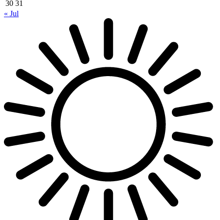
30
31
« Jul