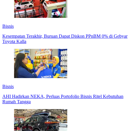
Bisnis
Kesempatan Terakhir, Buruan Dapat Diskon PPnBM 0% di Gebyar
Toyota Kalla
Bisnis
AHI Hadirkan NEKA, Perluas Portofolio Bisnis Ritel Kebutuhan
Rumah Tangga