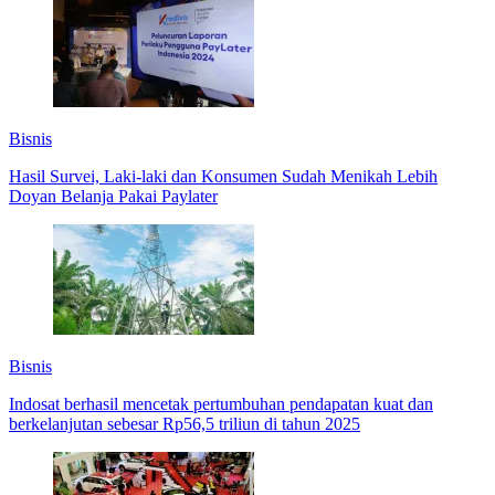
Bisnis
Hasil Survei, Laki-laki dan Konsumen Sudah Menikah Lebih
Doyan Belanja Pakai Paylater
Bisnis
Indosat berhasil mencetak pertumbuhan pendapatan kuat dan
berkelanjutan sebesar Rp56,5 triliun di tahun 2025